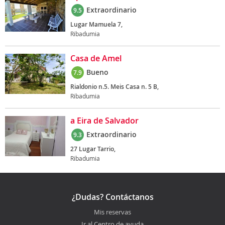
Extraordinario
9.5
Lugar Mamuela 7,
Ribadumia
Casa de Amel
Bueno
7.9
Rialdonio n.5. Meis Casa n. 5 B,
Ribadumia
a Eira de Salvador
Extraordinario
9.3
27 Lugar Tarrio,
Ribadumia
¿Dudas? Contáctanos
Mis reservas
Ir al Centro de ayuda