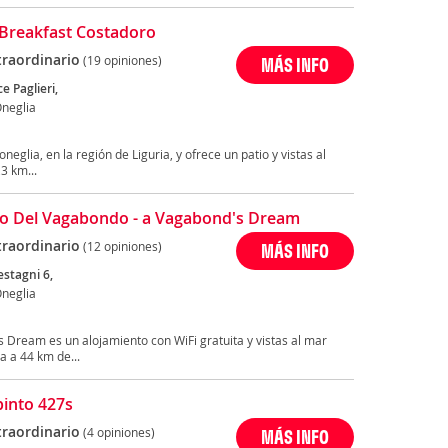
Breakfast Costadoro
traordinario
(19 opiniones)
MÁS INFO
ce Paglieri,
Oneglia
eglia, en la región de Liguria, y ofrece un patio y vistas al
3 km...
no Del Vagabondo - a Vagabond's Dream
traordinario
(12 opiniones)
MÁS INFO
estagni 6,
Oneglia
 Dream es un alojamiento con WiFi gratuita y vistas al mar
a a 44 km de...
binto 427s
traordinario
(4 opiniones)
MÁS INFO