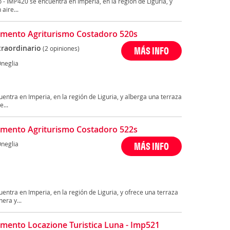
o - IMP420 se encuentra en Imperia, en la región de Liguria, y
aire...
mento Agriturismo Costadoro 520s
traordinario
(2 opiniones)
MÁS INFO
Oneglia
entra en Imperia, en la región de Liguria, y alberga una terraza
...
mento Agriturismo Costadoro 522s
Oneglia
MÁS INFO
entra en Imperia, en la región de Liguria, y ofrece una terraza
era y...
mento Locazione Turistica Luna - Imp521