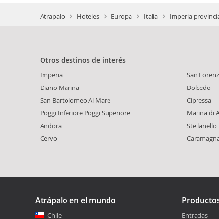
Atrapalo
Hoteles
Europa
Italia
Imperia provinci
Otros destinos de interés
Imperia
San Lorenz
Diano Marina
Dolcedo
San Bartolomeo Al Mare
Cipressa
Poggi Inferiore Poggi Superiore
Marina di 
Andora
Stellanello
Cervo
Caramagna
Atrápalo en el mundo
Producto
Chile
Entradas