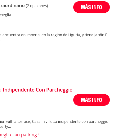
traordinario
(2 opiniones)
MÁS INFO
Oneglia
 encuentra en Imperia, en la región de Liguria, y tiene jardín El
.
ta Indipendente Con Parcheggio
MÁS INFO
n with a terrace, Casa in villetta indipendente con parcheggio
erty...
neglia con parking