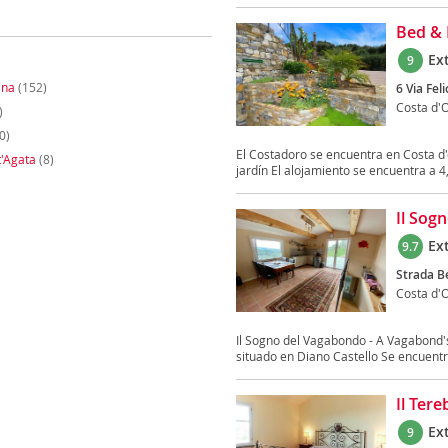
Bed & 
Ex
9
ina
(152)
6 Via Feli
Costa d'
)
0)
El Costadoro se encuentra en Costa d'on
'Agata
(8)
jardín El alojamiento se encuentra a 4,
Il Sog
Ex
9.7
Strada B
Costa d'
Il Sogno del Vagabondo - A Vagabond's
situado en Diano Castello Se encuentr
Il Tere
Ex
9