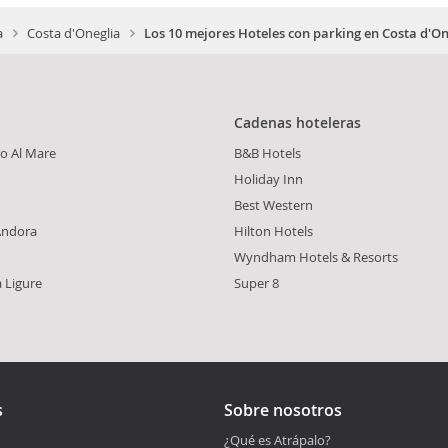
a
Costa d'Oneglia
Los 10 mejores Hoteles con parking en Costa d'On
Cadenas hoteleras
o Al Mare
B&B Hotels
Holiday Inn
Best Western
Andora
Hilton Hotels
Wyndham Hotels & Resorts
 Ligure
Super 8
s
Sobre nosotros
¿Qué es Atrápalo?