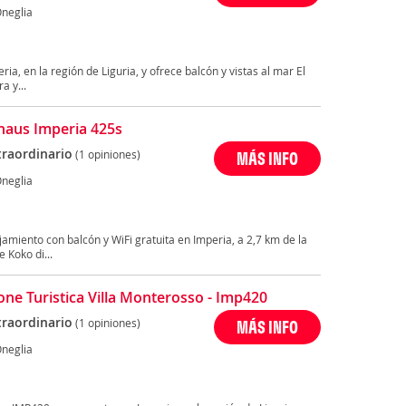
Oneglia
ia, en la región de Liguria, y ofrece balcón y vistas al mar El
a y...
haus Imperia 425s
traordinario
(1 opiniones)
MÁS INFO
Oneglia
amiento con balcón y WiFi gratuita en Imperia, a 2,7 km de la
 Koko di...
one Turistica Villa Monterosso - Imp420
traordinario
(1 opiniones)
MÁS INFO
Oneglia