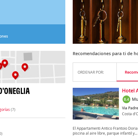
iones
Recomendaciones para ti de ho
Recom
ORDENAR POR:
D'ONEGLIA
Hotel 
Mu
8.4
Via Padr
gorías
(7)
Costa d'
El Appartamenti Antico Frantoio Doria
piscina al aire libre, parque infantil y...
0)