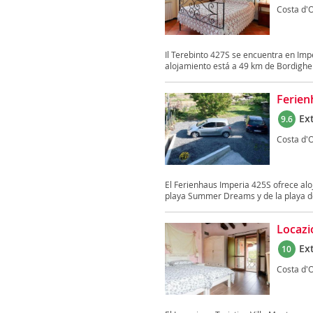
Costa d'
Il Terebinto 427S se encuentra en Imper
alojamiento está a 49 km de Bordigher
Ferien
Ex
9.6
Costa d'
El Ferienhaus Imperia 425S ofrece aloj
playa Summer Dreams y de la playa de
Locazi
Ex
10
Costa d'