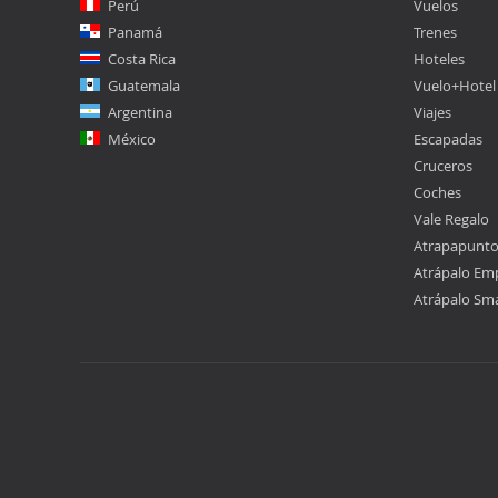
Perú
Vuelos
Panamá
Trenes
Costa Rica
Hoteles
Guatemala
Vuelo+Hotel
Argentina
Viajes
México
Escapadas
Cruceros
Coches
Vale Regalo
Atrapapunt
Atrápalo Em
Atrápalo Sm