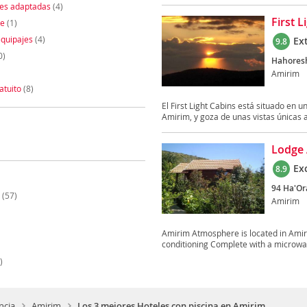
nes adaptadas
(4)
First L
te
(1)
quipajes
(4)
Ex
9.8
0)
Hahoresh
Amirim
atuito
(8)
El First Light Cabins está situado en 
Amirim, y goza de unas vistas únicas al
Lodge
Ex
8.9
94 Ha'Or
(57)
Amirim
Amirim Atmosphere is located in Amir
conditioning Complete with a microwave
)
ncia
Amirim
Los 3 mejores Hoteles con piscina en Amirim