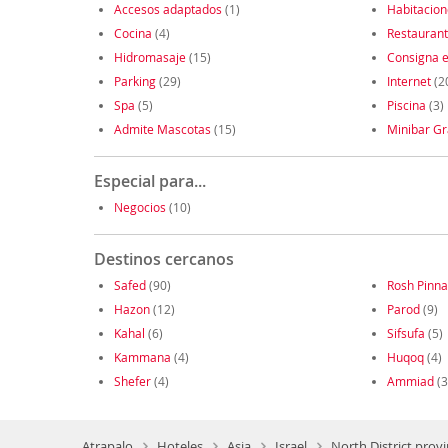
Accesos adaptados
(1)
Habitacio
Cocina
(4)
Restauran
Hidromasaje
(15)
Consigna e
Parking
(29)
Internet
(2
Spa
(5)
Piscina
(3)
Admite Mascotas
(15)
Minibar Gr
Especial para...
Negocios
(10)
Destinos cercanos
Safed
(90)
Rosh Pinna
Hazon
(12)
Parod
(9)
Kahal
(6)
Sifsufa
(5)
Kammana
(4)
Huqoq
(4)
Shefer
(4)
Ammiad
(3
Atrapalo
Hoteles
Asia
Israel
North District provi