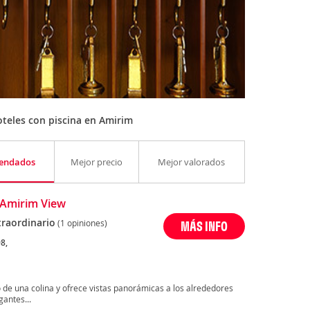
teles con piscina en Amirim
endados
Mejor precio
Mejor valorados
Amirim View
traordinario
(1 opiniones)
MÁS INFO
8,
o de una colina y ofrece vistas panorámicas a los alrededores
gantes...