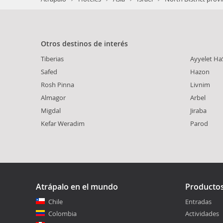
Otros destinos de interés
Tiberias
Ayyelet H
Safed
Hazon
Rosh Pinna
Livnim
Almagor
Arbel
Migdal
Jiraba
Kefar Weradim
Parod
Atrápalo en el mundo
Producto
Chile
Entradas
Colombia
Actividades