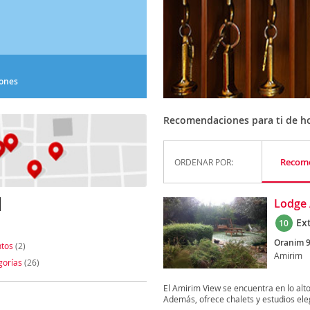
iones
Recomendaciones para ti de ho
Recom
ORDENAR POR:
M
Lodge 
Ex
10
Oranim 9
tos
(2)
Amirim
gorías
(26)
El Amirim View se encuentra en lo alt
Además, ofrece chalets y estudios ele