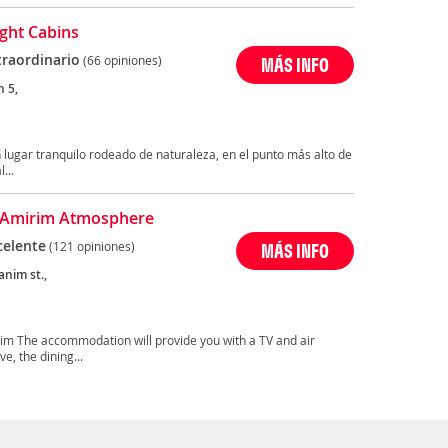
ight Cabins
traordinario
(66 opiniones)
MÁS INFO
 5,
un lugar tranquilo rodeado de naturaleza, en el punto más alto de
...
 Amirim Atmosphere
celente
(121 opiniones)
MÁS INFO
anim st.,
im The accommodation will provide you with a TV and air
, the dining...