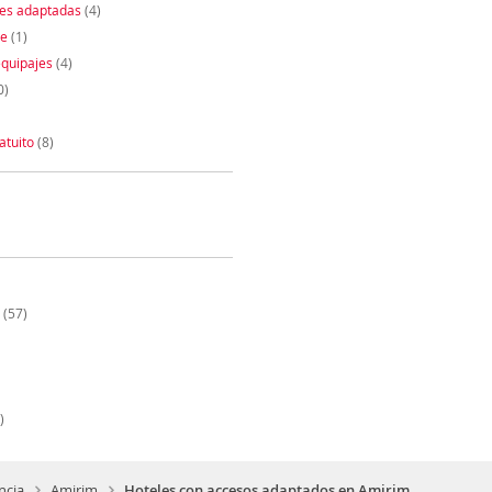
nes adaptadas
(4)
te
(1)
quipajes
(4)
0)
atuito
(8)
(57)
)
ncia
Amirim
Hoteles con accesos adaptados en Amirim