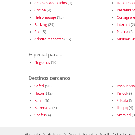
Accesos adaptados
(1)
Habitacio
Cocina
(4)
Restauran
Hidromasaje
(15)
Consigna e
Parking
(29)
Internet
(2
Spa
(5)
Piscina
(3)
Admite Mascotas
(15)
Minibar Gr
Especial para...
Negocios
(10)
Destinos cercanos
Safed
(90)
Rosh Pinna
Hazon
(12)
Parod
(9)
Kahal
(6)
Sifsufa
(5)
Kammana
(4)
Huqoq
(4)
Shefer
(4)
Ammiad
(3
Atrapalo
Hoteles
Asia
Israel
North District provi