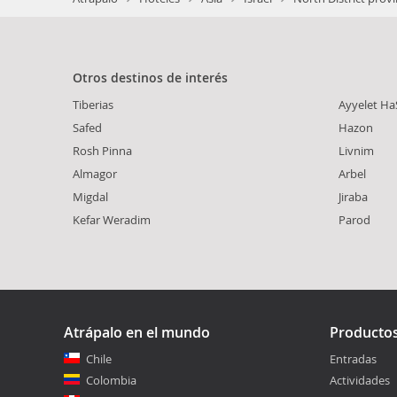
Otros destinos de interés
Tiberias
Ayyelet H
Safed
Hazon
Rosh Pinna
Livnim
Almagor
Arbel
Migdal
Jiraba
Kefar Weradim
Parod
Atrápalo en el mundo
Producto
Chile
Entradas
Colombia
Actividades