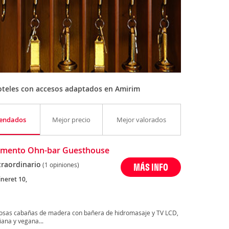
oteles con accesos adaptados en Amirim
endados
Mejor precio
Mejor valorados
amento Ohn-bar Guesthouse
traordinario
(1 opiniones)
MÁS INFO
ineret 10,
josas cabañas de madera con bañera de hidromasaje y TV LCD,
iana y vegana...