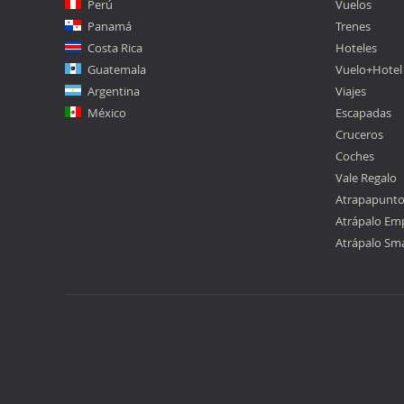
Perú
Vuelos
Panamá
Trenes
Costa Rica
Hoteles
Guatemala
Vuelo+Hotel
Argentina
Viajes
México
Escapadas
Cruceros
Coches
Vale Regalo
Atrapapunt
Atrápalo Em
Atrápalo Sm