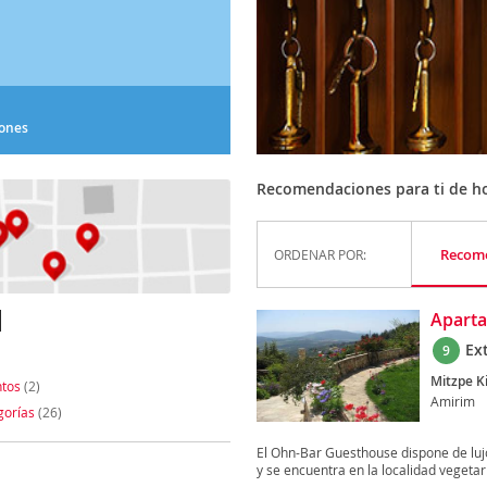
iones
Recomendaciones para ti de h
Recom
ORDENAR POR:
M
Apart
Ex
9
Mitzpe K
tos
(2)
Amirim
gorías
(26)
El Ohn-Bar Guesthouse dispone de lu
y se encuentra en la localidad vegetar