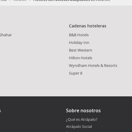
Cadenas hoteleras
aShahar
B&B Hotels
Holiday Inn
Best Western
Hilton Hotels
Wyndham Hotels & Resorts
Super 8
s
Sobre nosotros
¿Qué es Atrápalo?
Atrápalo Social