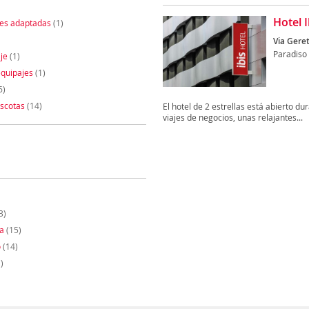
Hotel 
nes adaptadas
(1)
Via Geret
Paradiso
je
(1)
quipajes
(1)
6)
scotas
(14)
El hotel de 2 estrellas está abierto du
viajes de negocios, unas relajantes...
3)
a
(15)
o
(14)
)