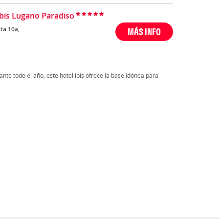
Ibis Lugano Paradiso
ta 10a,
MÁS INFO
rante todo el año, este hotel ibis ofrece la base idónea para