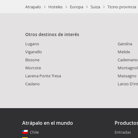
Atrapalo
Hoteles
Europa
Suiza
Ticino provincia
Otros destinos de interés
Lugano
Gandria
Viganello
Melide
Bissone
Cademario
Morcote
Montagnol
Lavena Ponte Tresa
Massagno
Caslano
Lanzo D'int
Atrápalo en el mundo
Producto
Chile
Entradas