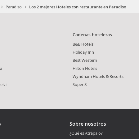
Paradiso
Los 2 mejores Hoteles con restaurante en Paradiso
Cadenas hoteleras
B&B Hotels
Holiday Inn
Best Western
a
Hilton Hotels
Wyndham Hotels & Resorts
elvi
Super 8
s
Sobre nosotros
¿Qué es Atrápalo?