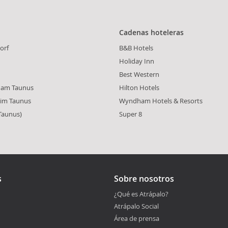
Cadenas hoteleras
orf
B&B Hotels
Holiday Inn
Best Western
 am Taunus
Hilton Hotels
 im Taunus
Wyndham Hotels & Resorts
Taunus)
Super 8
s
Sobre nosotros
¿Qué es Atrápalo?
Atrápalo Social
Área de prensa