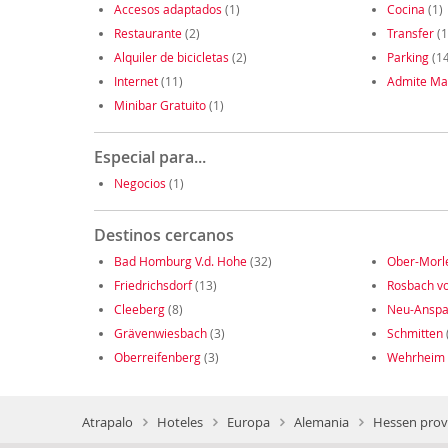
Accesos adaptados
(1)
Cocina
(1)
Restaurante
(2)
Transfer
(1
Alquiler de bicicletas
(2)
Parking
(14
Internet
(11)
Admite Ma
Minibar Gratuito
(1)
Especial para...
Negocios
(1)
Destinos cercanos
Bad Homburg V.d. Hohe
(32)
Ober-Morl
Friedrichsdorf
(13)
Rosbach v
Cleeberg
(8)
Neu-Ansp
Grävenwiesbach
(3)
Schmitten
Oberreifenberg
(3)
Wehrheim
Atrapalo
Hoteles
Europa
Alemania
Hessen prov