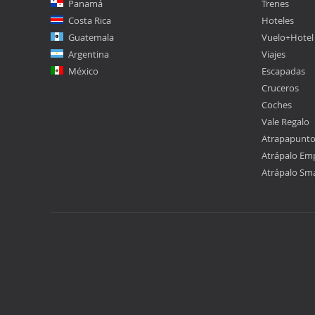
Panamá
Trenes
Costa Rica
Hoteles
Guatemala
Vuelo+Hotel
Argentina
Viajes
México
Escapadas
Cruceros
Coches
Vale Regalo
Atrapapunt
Atrápalo Em
Atrápalo Sm