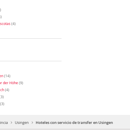
)
)
scotas
(4)
en
(14)
or der Höhe
(9)
ach
(4)
(3)
(3)
incia
Usingen
Hoteles con servicio de transfer en Usingen