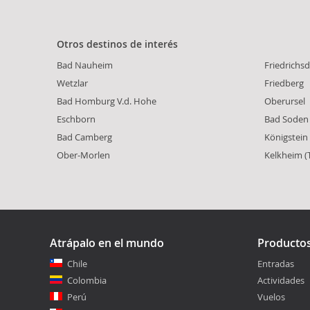
Otros destinos de interés
Bad Nauheim
Friedrichsd
Wetzlar
Friedberg
Bad Homburg V.d. Hohe
Oberursel
Eschborn
Bad Soden
Bad Camberg
Königstein
Ober-Morlen
Kelkheim (
Atrápalo en el mundo
Producto
Chile
Entradas
Colombia
Actividades
Perú
Vuelos