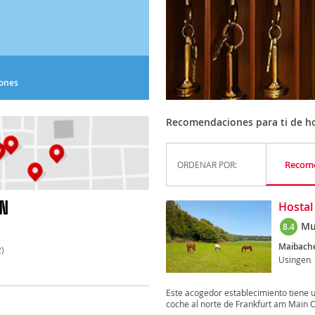
iones
Recomendaciones para ti de hot
Recom
ORDENAR POR:
N
Hostal
Mu
8.4
Maibache
)
Usingen
Este acogedor establecimiento tiene u
coche al norte de Frankfurt am Main O