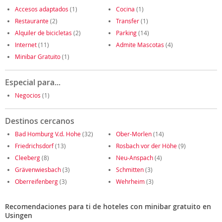
Accesos adaptados
(1)
Cocina
(1)
Restaurante
(2)
Transfer
(1)
Alquiler de bicicletas
(2)
Parking
(14)
Internet
(11)
Admite Mascotas
(4)
Minibar Gratuito
(1)
Especial para...
Negocios
(1)
Destinos cercanos
Bad Homburg V.d. Hohe
(32)
Ober-Morlen
(14)
Friedrichsdorf
(13)
Rosbach vor der Höhe
(9)
Cleeberg
(8)
Neu-Anspach
(4)
Grävenwiesbach
(3)
Schmitten
(3)
Oberreifenberg
(3)
Wehrheim
(3)
Recomendaciones para ti de hoteles con minibar gratuito en
Usingen