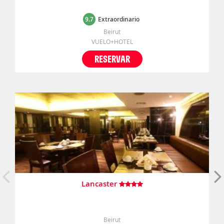
9.7
Extraordinario
Beirut
VUELO+HOTEL
RESERVAR
Lancaster
Beirut