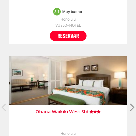
8.1
Muy bueno
Honolulu
VUELO+HOTEL
RESERVAR
Ohana Waikiki West Std
Honolulu