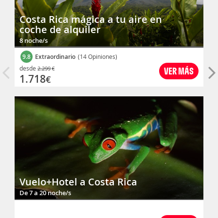
Costa Rica mágica a tu aire en
coche de alquiler
8 noche/s
9.8
Extraordinario
(14 Opiniones)
desde
2.299
€
VER MÁS
1.718
€
Vuelo+Hotel a Costa Rica
De 7 a 20 noche/s