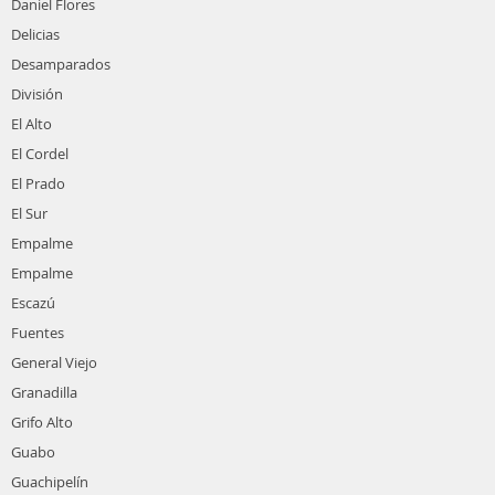
Daniel Flores
Delicias
Desamparados
División
El Alto
El Cordel
El Prado
El Sur
Empalme
Empalme
Escazú
Fuentes
General Viejo
Granadilla
Grifo Alto
Guabo
Guachipelín