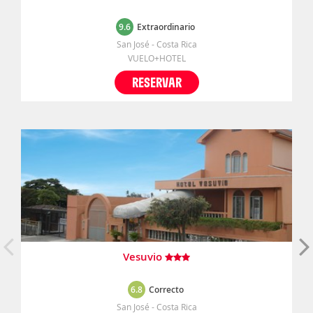
9.6
Extraordinario
San José - Costa Rica
VUELO+HOTEL
RESERVAR
Vesuvio
6.8
Correcto
San José - Costa Rica