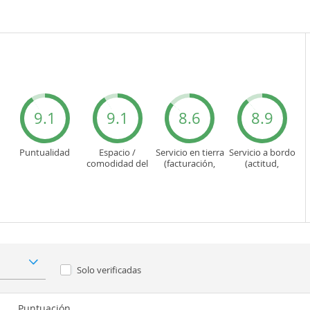
9.1
9.1
8.6
8.9
Puntualidad
Espacio /
Servicio en tierra
Servicio a bordo
comodidad del
(facturación,
(actitud,
asiento
embarque...)
cuidado...)
Solo verificadas
Puntuación