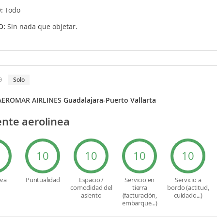
O:
Todo
O:
Sin nada que objetar.
9
solo
AEROMAR AIRLINES
Guadalajara-Puerto Vallarta
ente aerolinea
0
10
10
10
10
eza
Puntualidad
Espacio /
Servicio en
Servicio a
comodidad del
tierra
bordo (actitud,
asiento
(facturación,
cuidado...)
embarque...)