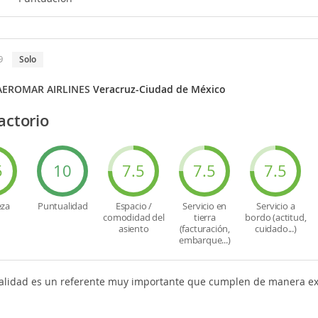
9
solo
AEROMAR AIRLINES
Veracruz-Ciudad de México
actorio
5
10
7.5
7.5
7.5
eza
Puntualidad
Espacio /
Servicio en
Servicio a
comodidad del
tierra
bordo (actitud,
asiento
(facturación,
cuidado...)
embarque...)
alidad es un referente muy importante que cumplen de manera exce