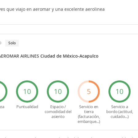
ves que viajo en aeromar y una excelente aerolinea
9
solo
AEROMAR AIRLINES
Ciudad de México-Acapulco
0
10
10
5
10
eza
Puntualidad
Espacio /
Servicio en
Servicio a
comodidad del
tierra
bordo (actitud,
asiento
(facturación,
cuidado...)
embarque...)