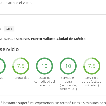
O:
Se atraso el vuelo
9
solo
AEROMAR AIRLINES
Puerto Vallarta-Ciudad de México
servicio
0
7.5
10
10
7.5
eza
Puntualidad
Espacio /
Servicio en
Servicio a
comodidad del
tierra
bordo (actitud,
asiento
(facturación,
cuidado...)
embarque...)
ó bastante superó mi experiencia, se retrasó unos 15 minutos pero