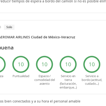
reducir tiempos de espera a bordo del camión si no es posible eli
8
solo
AEROMAR AIRLINES
Ciudad de México-Veracruz
buena
0
10
10
10
10
eza
Puntualidad
Espacio /
Servicio en
Servicio a
comodidad del
tierra
bordo (actitud,
asiento
(facturación,
cuidado...)
embarque...)
pos bien conectados y a su hora el personal amable