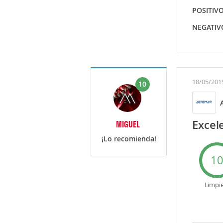
POSITIV
NEGATIV
18/05/201
10
Excel
MIGUEL
¡Lo recomienda!
1
Limpi