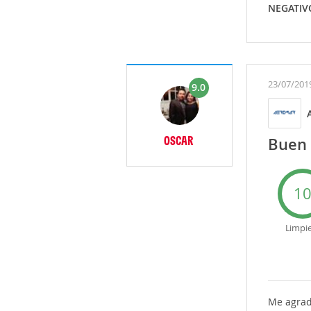
NEGATIV
23/07/201
9.0
OSCAR
Buen 
1
Limpi
Me agrad