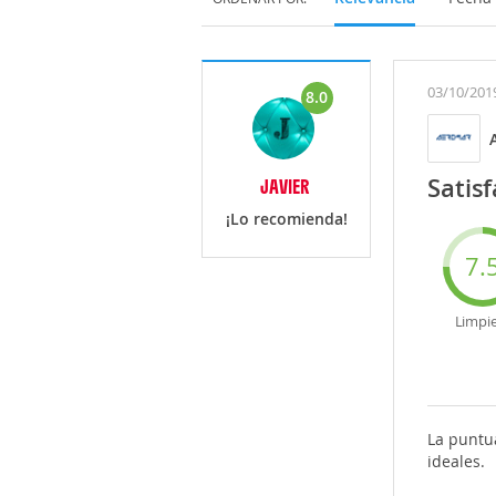
03/10/201
8.0
Satisf
JAVIER
¡Lo recomienda!
7.
Limpi
La puntu
ideales.