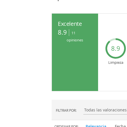
Excelente
8.9
11
opiniones
8.9
Limpieza
FILTRAR POR:
Filtrar por:
Relevancia
Fecha
ORDENAR POR: