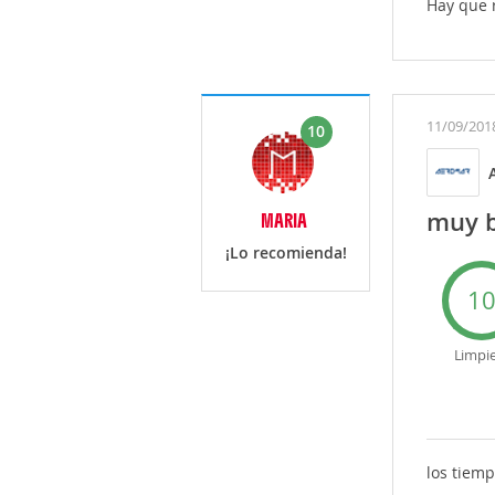
Hay que 
11/09/201
10
muy 
MARIA
¡Lo recomienda!
1
Limpi
los tiem