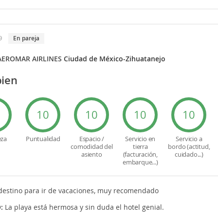
9
en pareja
AEROMAR AIRLINES
Ciudad de México-Zihuatanejo
ien
0
10
10
10
10
eza
Puntualidad
Espacio /
Servicio en
Servicio a
comodidad del
tierra
bordo (actitud,
asiento
(facturación,
cuidado...)
embarque...)
destino para ir de vacaciones, muy recomendado
O:
La playa está hermosa y sin duda el hotel genial.