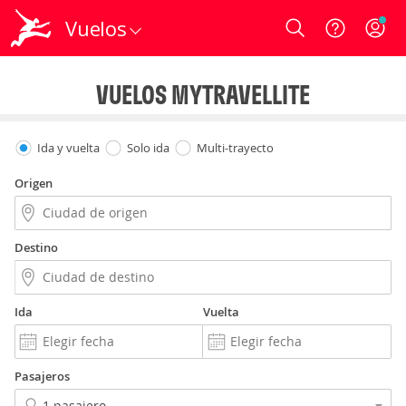
Vuelos
Login
VUELOS MYTRAVELLITE
Ida y vuelta
Solo ida
Multi-trayecto
Origen
Destino
Ida
Vuelta
Pasajeros