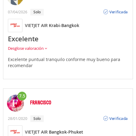
Opinión
Verificada
07/04/2026
solo
VIETJET AIR
Krabi-Bangkok
Excelente
Desglose valoración
Excelente puntual tranquilo conforme muy bueno para
recomendar
7.5
FRANCISCO
Opinión
Verificada
28/01/2020
solo
VIETJET AIR
Bangkok-Phuket