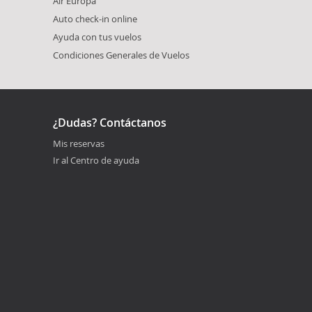
Air Europa
Auto check-in online
Ayuda con tus vuelos
Condiciones Generales de Vuelos
¿Dudas? Contáctanos
Mis reservas
Ir al Centro de ayuda