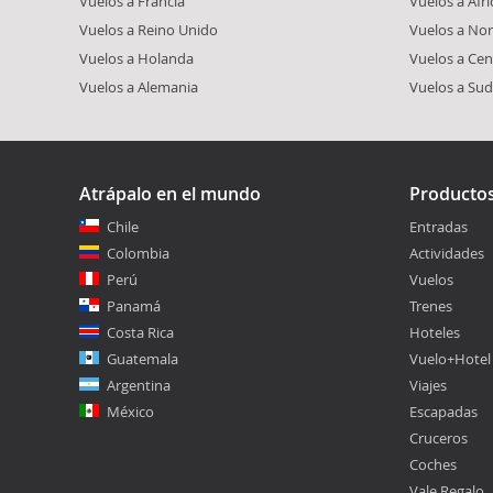
Vuelos a Francia
Vuelos a Áfri
Vuelos a Reino Unido
Vuelos a Nor
Vuelos a Holanda
Vuelos a Cen
Vuelos a Alemania
Vuelos a Su
Atrápalo en el mundo
Producto
Chile
Entradas
Colombia
Actividades
Perú
Vuelos
Panamá
Trenes
Costa Rica
Hoteles
Guatemala
Vuelo+Hotel
Argentina
Viajes
México
Escapadas
Cruceros
Coches
Vale Regalo