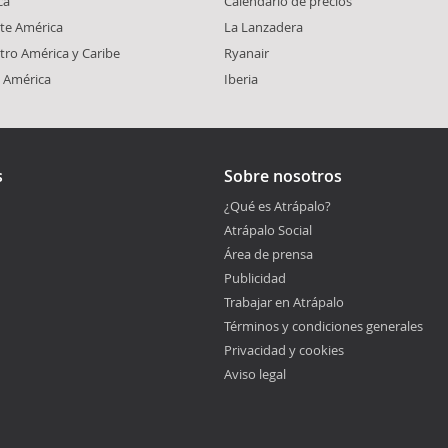
ca
Calendario de precios
te América
La Lanzadera
tro América y Caribe
Ryanair
d América
Iberia
s
Sobre nosotros
¿Qué es Atrápalo?
Atrápalo Social
Área de prensa
Publicidad
Trabajar en Atrápalo
Términos y condiciones generales
Privacidad y cookies
Aviso legal