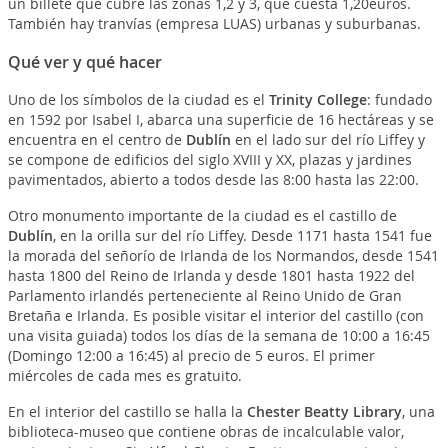
un billete que cubre las zonas 1,2 y 3, que cuesta 1,20euros.
También hay tranvías (empresa LUAS) urbanas y suburbanas.
Qué ver y qué hacer
Uno de los símbolos de la ciudad es el
Trinity College
: fundado
en 1592 por Isabel I, abarca una superficie de 16 hectáreas y se
encuentra en el centro de
Dublín
en el lado sur del río Liffey y
se compone de edificios del siglo XVIII y XX, plazas y jardines
pavimentados, abierto a todos desde las 8:00 hasta las 22:00.
Otro monumento importante de la ciudad es el castillo de
Dublín
, en la orilla sur del río Liffey. Desde 1171 hasta 1541 fue
la morada del señorío de Irlanda de los Normandos, desde 1541
hasta 1800 del Reino de Irlanda y desde 1801 hasta 1922 del
Parlamento irlandés perteneciente al Reino Unido de Gran
Bretaña e Irlanda. Es posible visitar el interior del castillo (con
una visita guiada) todos los días de la semana de 10:00 a 16:45
(Domingo 12:00 a 16:45) al precio de 5 euros. El primer
miércoles de cada mes es gratuito.
En el interior del castillo se halla la
Chester Beatty Library
, una
biblioteca-museo que contiene obras de incalculable valor,