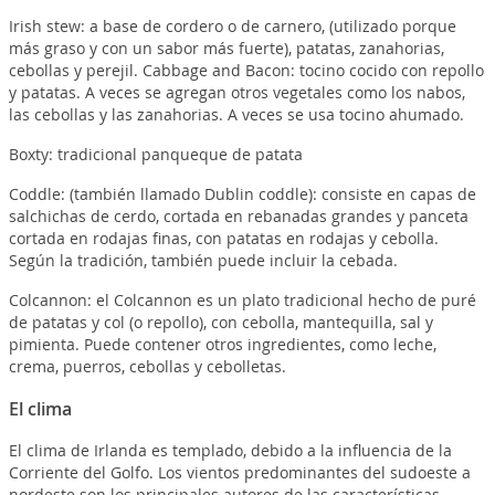
Irish stew: a base de cordero o de carnero, (utilizado porque
más graso y con un sabor más fuerte), patatas, zanahorias,
cebollas y perejil. Cabbage and Bacon: tocino cocido con repollo
y patatas. A veces se agregan otros vegetales como los nabos,
las cebollas y las zanahorias. A veces se usa tocino ahumado.
Boxty: tradicional panqueque de patata
Coddle: (también llamado Dublin coddle): consiste en capas de
salchichas de cerdo, cortada en rebanadas grandes y panceta
cortada en rodajas finas, con patatas en rodajas y cebolla.
Según la tradición, también puede incluir la cebada.
Colcannon: el Colcannon es un plato tradicional hecho de puré
de patatas y col (o repollo), con cebolla, mantequilla, sal y
pimienta. Puede contener otros ingredientes, como leche,
crema, puerros, cebollas y cebolletas.
El clima
El clima de Irlanda es templado, debido a la influencia de la
Corriente del Golfo. Los vientos predominantes del sudoeste a
nordeste son los principales autores de las características