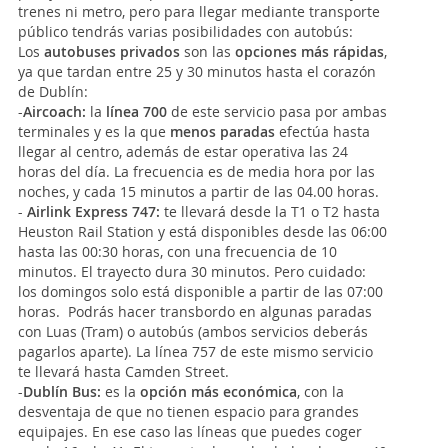
trenes ni metro, pero para llegar mediante transporte
público tendrás varias posibilidades con autobús:
Los
autobuses privados
son las
opciones más rápidas
,
ya que tardan entre 25 y 30 minutos hasta el corazón
de Dublín:
-
Aircoach:
la
línea 700
de este servicio pasa por ambas
terminales y es la que
menos paradas
efectúa hasta
llegar al centro, además de estar operativa las 24
horas del día. La frecuencia es de media hora por las
noches, y cada 15 minutos a partir de las 04.00 horas.
-
Airlink Express 747:
te llevará desde la T1 o T2 hasta
Heuston Rail Station y está disponibles desde las 06:00
hasta las 00:30 horas, con una frecuencia de 10
minutos. El trayecto dura 30 minutos. Pero cuidado:
los domingos solo está disponible a partir de las 07:00
horas. Podrás hacer transbordo en algunas paradas
con Luas (Tram) o autobús (ambos servicios deberás
pagarlos aparte). La línea 757 de este mismo servicio
te llevará hasta Camden Street.
-
Dublín Bus:
es la
opción más económica
, con la
desventaja de que no tienen espacio para grandes
equipajes. En ese caso las líneas que puedes coger