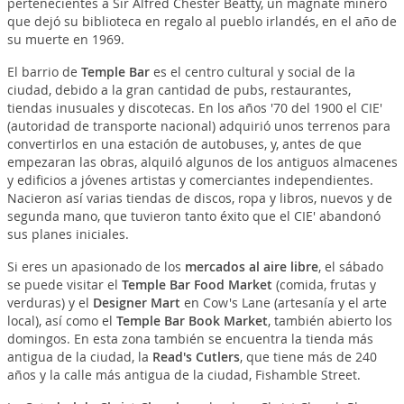
pertenecientes a Sir Alfred Chester Beatty, un magnate minero
que dejó su biblioteca en regalo al pueblo irlandés, en el año de
su muerte en 1969.
El barrio de
Temple Bar
es el centro cultural y social de la
ciudad, debido a la gran cantidad de pubs, restaurantes,
tiendas inusuales y discotecas. En los años '70 del 1900 el CIE'
(autoridad de transporte nacional) adquirió unos terrenos para
convertirlos en una estación de autobuses, y, antes de que
empezaran las obras, alquiló algunos de los antiguos almacenes
y edificios a jóvenes artistas y comerciantes independientes.
Nacieron así varias tiendas de discos, ropa y libros, nuevos y de
segunda mano, que tuvieron tanto éxito que el CIE' abandonó
sus planes iniciales.
Si eres un apasionado de los
mercados al aire libre
, el sábado
se puede visitar el
Temple Bar Food Market
(comida, frutas y
verduras) y el
Designer Mart
en Cow's Lane (artesanía y el arte
local), así como el
Temple Bar Book Market
, también abierto los
domingos. En esta zona también se encuentra la tienda más
antigua de la ciudad, la
Read's Cutlers
, que tiene más de 240
años y la calle más antigua de la ciudad, Fishamble Street.