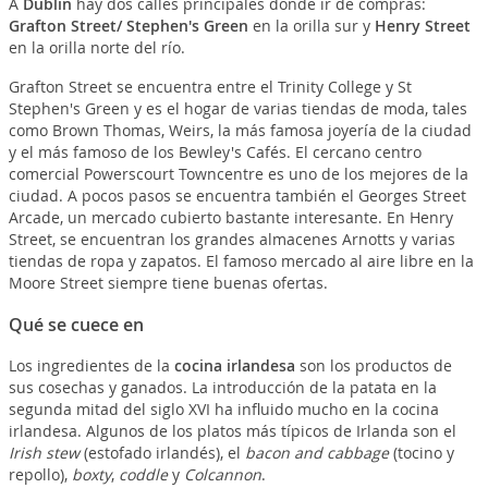
A
Dublin
hay dos calles principales donde ir de compras:
Grafton Street/ Stephen's Green
en la orilla sur y
Henry Street
en la orilla norte del río.
Grafton Street se encuentra entre el Trinity College y St
Stephen's Green y es el hogar de varias tiendas de moda, tales
como Brown Thomas, Weirs, la más famosa joyería de la ciudad
y el más famoso de los Bewley's Cafés. El cercano centro
comercial Powerscourt Towncentre es uno de los mejores de la
ciudad. A pocos pasos se encuentra también el Georges Street
Arcade, un mercado cubierto bastante interesante. En Henry
Street, se encuentran los grandes almacenes Arnotts y varias
tiendas de ropa y zapatos. El famoso mercado al aire libre en la
Moore Street siempre tiene buenas ofertas.
Qué se cuece en
Los ingredientes de la
cocina irlandesa
son los productos de
sus cosechas y ganados. La introducción de la patata en la
segunda mitad del siglo XVI ha influido mucho en la cocina
irlandesa. Algunos de los platos más típicos de Irlanda son el
Irish stew
(estofado irlandés), el
bacon and cabbage
(tocino y
repollo),
boxty
,
coddle
y
Colcannon
.