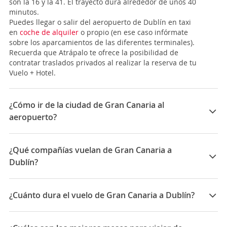
son la 16 y la 41. El trayecto dura alrededor de unos 40
minutos.
Puedes llegar o salir del aeropuerto de Dublín en taxi
en
coche de alquiler
o propio (en ese caso infórmate
sobre los aparcamientos de las diferentes terminales).
Recuerda que Atrápalo te ofrece la posibilidad de
contratar traslados privados al realizar la reserva de tu
Vuelo + Hotel.
¿Cómo ir de la ciudad de Gran Canaria al
aeropuerto?
El
Aeropuerto de Las Palmas de Gran Canaria (LPA)
está en la isla de Gran Canaria, cerca de la localidad
¿Qué compañías vuelan de Gran Canaria a
de
Telde
, en la bahía de Gando, a 19 Km de la capital.
Dublín?
Tiene 2 pistas y 1 sola terminal, a vez, ésta está divida
en la 3 zonas (A, B y C). La mejor forma para
Las compañías que vuelan de Gran Canaria a Dublín
desplazarte desde el aeropuerto serán los
autobuses
son: Aerlingus, Vueling, Iberia
¿Cuánto dura el vuelo de Gran Canaria a Dublín?
interurbanos
, ya que hay infinidad de líneas con las
que llegar hasta cualquier punto de la isla. Las
La duración media para viajar entre Gran Canaria y
principales son:
Dublín es 07:30
-
Líneas 1 y 60
: te conectan con la capital (ambas) y la