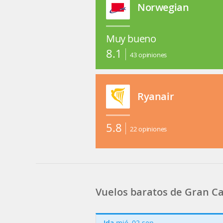
Norwegian
Muy bueno
8.1
43
opiniones
Ryanair
5.8
22
opiniones
Vuelos baratos de Gran Ca
Ida
mié, 02 sep