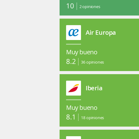
10
2
opiniones
Air Europa
Muy bueno
8.2
36
opiniones
Iberia
Muy bueno
8.1
18
opiniones