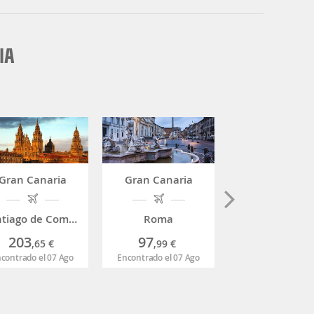
IA
Gran Canaria
Gran Canaria
Gran Canari
Santiago de Compostela
Roma
Alicante
203
97
66
,65
€
,99
€
,99
€
contrado el 07 Ago
Encontrado el 07 Ago
Encontrado el 07 