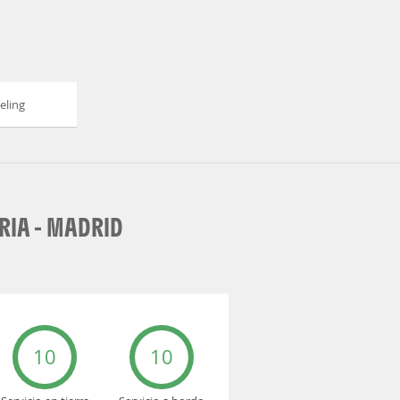
eling
RIA - MADRID
10
10