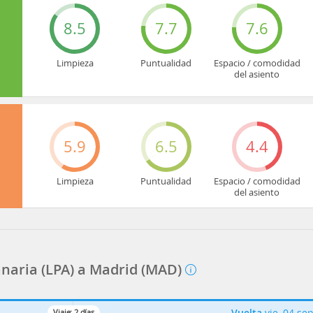
8.5
7.7
7.6
Limpieza
Puntualidad
Espacio / comodidad
del asiento
5.9
6.5
4.4
Limpieza
Puntualidad
Espacio / comodidad
del asiento
naria (LPA) a Madrid (MAD)
Vuelta
vie, 04 se
Viaje:
2
días