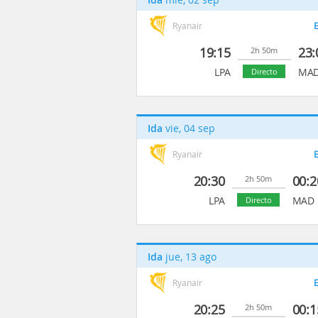
Ryanair
E
19:15
23:
2h 50m
LPA
MA
Directo
Ida
vie, 04 sep
Ryanair
E
20:30
00:2
2h 50m
LPA
MAD
Directo
Ida
jue, 13 ago
Ryanair
E
20:25
00:1
2h 50m