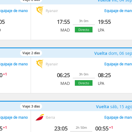
quipaje de mano
Ryanair
Equipaje de man
05
17:55
19:55
3h 0m
D
MAD
LPA
Directo
Vuelta
dom, 06 se
Viaje:
2
días
quipaje de mano
Ryanair
Equipaje de man
0
+1
06:25
08:25
3h 0m
MAD
LPA
Directo
Vuelta
sáb, 15 ag
Viaje:
3
días
quipaje de mano
Iberia
Equipaje de man
5
+1
23:05
00:55
+1
2h 50m