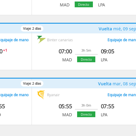
MAD
LPA
Directo
Vuelta
mié, 09 se
Viaje:
2
días
quipaje de mano
Binter canarias
Equipaje de man
0
+1
07:00
09:05
3h 5m
MAD
LPA
Directo
Vuelta
mar, 08 se
Viaje:
2
días
quipaje de mano
Ryanair
Equipaje de man
55
05:55
07:55
3h 0m
D
MAD
LPA
Directo