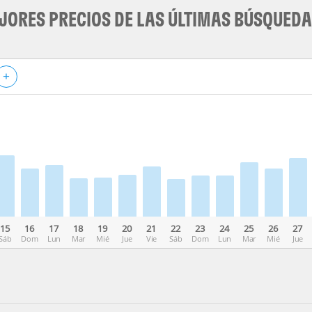
JORES PRECIOS DE LAS ÚLTIMAS BÚSQUED
+
15
16
17
18
19
20
21
22
23
24
25
26
27
Sáb
Dom
Lun
Mar
Mié
Jue
Vie
Sáb
Dom
Lun
Mar
Mié
Jue