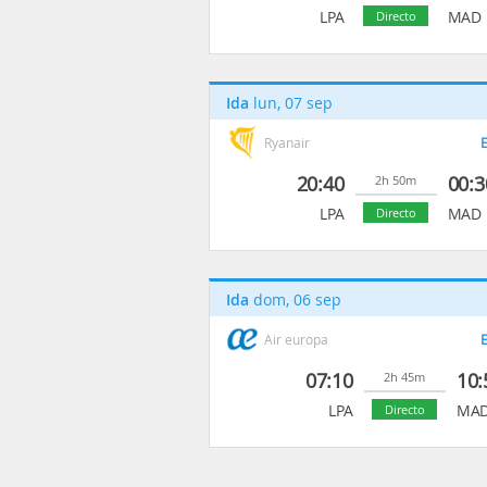
LPA
MAD
Directo
Ida
lun, 07 sep
Ryanair
E
20:40
00:3
2h 50m
LPA
MAD
Directo
Ida
dom, 06 sep
Air europa
E
07:10
10:
2h 45m
LPA
MA
Directo