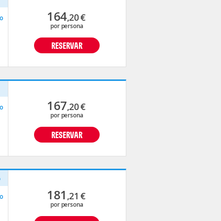
164
,20
€
o
por persona
RESERVAR
p
167
,20
€
o
por persona
RESERVAR
o
181
,21
€
o
por persona