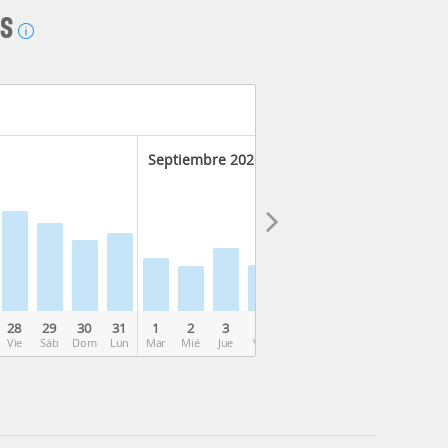
AS
Septiembre 2026
28
29
30
31
1
2
3
4
5
6
7
8
9
Vie
Sáb
Dom
Lun
Mar
Mié
Jue
Vie
Sáb
Dom
Lun
Mar
Mié