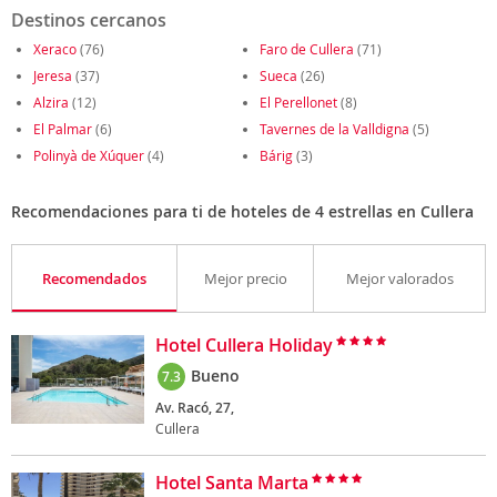
Destinos cercanos
Xeraco
(76)
Faro de Cullera
(71)
Jeresa
(37)
Sueca
(26)
Alzira
(12)
El Perellonet
(8)
El Palmar
(6)
Tavernes de la Valldigna
(5)
Polinyà de Xúquer
(4)
Bárig
(3)
Recomendaciones para ti de hoteles de 4 estrellas en Cullera
Recomendados
Mejor precio
Mejor valorados
Hotel Cullera Holiday
Bueno
7.3
Av. Racó, 27,
Cullera
Hotel Santa Marta