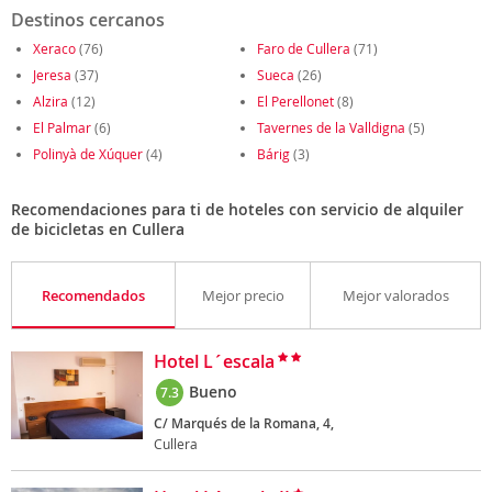
Destinos cercanos
Xeraco
(76)
Faro de Cullera
(71)
Jeresa
(37)
Sueca
(26)
Alzira
(12)
El Perellonet
(8)
El Palmar
(6)
Tavernes de la Valldigna
(5)
Polinyà de Xúquer
(4)
Bárig
(3)
Recomendaciones para ti de hoteles con servicio de alquiler
de bicicletas en Cullera
Recomendados
Mejor precio
Mejor valorados
Hotel L´escala
Bueno
7.3
C/ Marqués de la Romana, 4,
Cullera