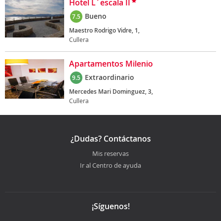
Hotel L´escala II
Bueno
7.5
Maestro Rodrigo Vidre, 1,
Cullera
Apartamentos Milenio
Extraordinario
9.5
Mercedes Mari Dominguez, 3,
Cullera
¿Dudas? Contáctanos
Mis reservas
Ir al Centro de ayuda
¡Síguenos!