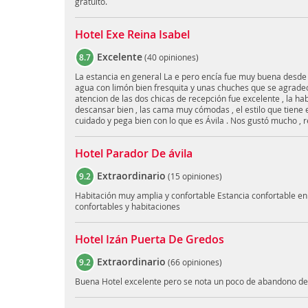
gratuito.
Hotel Exe Reina Isabel
Excelente
8.7
(
40 opiniones
)
La estancia en general La e pero encía fue muy buena desde
agua con limón bien fresquita y unas chuches que se agradece 
atencion de las dos chicas de recepción fue excelente , la ha
descansar bien , las cama muy cómodas , el estilo que tiene 
cuidado y pega bien con lo que es Ávila . Nos gustó mucho , 
Hotel Parador De ávila
Extraordinario
9.2
(
15 opiniones
)
Habitación muy amplia y confortable Estancia confortable e
confortables y habitaciones
Hotel Izán Puerta De Gredos
Extraordinario
9.2
(
66 opiniones
)
Buena Hotel excelente pero se nota un poco de abandono de 