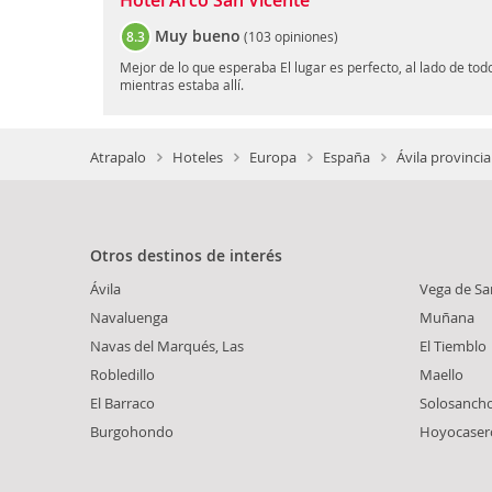
Hotel Arco San Vicente
Muy bueno
8.3
(
103 opiniones
)
Mejor de lo que esperaba El lugar es perfecto, al lado de todo
mientras estaba allí.
Atrapalo
Hoteles
Europa
España
Ávila provincia
Otros destinos de interés
Ávila
Vega de Sa
Navaluenga
Muñana
Navas del Marqués, Las
El Tiemblo
Robledillo
Maello
El Barraco
Solosanch
Burgohondo
Hoyocaser