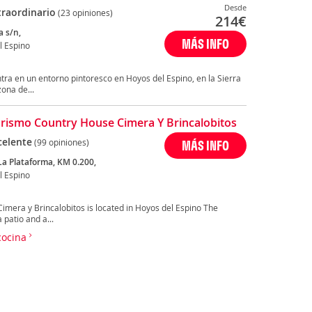
Desde
traordinario
(23 opiniones)
214
€
a s/n,
MÁS INFO
l Espino
tra en un entorno pintoresco en Hoyos del Espino, en la Sierra
ona de...
rismo Country House Cimera Y Brincalobitos
celente
(99 opiniones)
MÁS INFO
La Plataforma, KM 0.200,
l Espino
Cimera y Brincalobitos is located in Hoyos del Espino The
patio and a...
 cocina