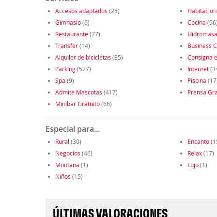
Accesos adaptados
(28)
Habitacio
Gimnasio
(6)
Cocina
(96
Restaurante
(77)
Hidromasa
Transfer
(14)
Business C
Alquiler de bicicletas
(35)
Consigna e
Parking
(527)
Internet
(3
Spa
(9)
Piscina
(17
Admite Mascotas
(417)
Prensa Gra
Minibar Gratuito
(66)
Especial para...
Rural
(30)
Encanto
(1
Negocios
(46)
Relax
(17)
Montaña
(1)
Lujo
(1)
Niños
(15)
ÚLTIMAS VALORACIONES