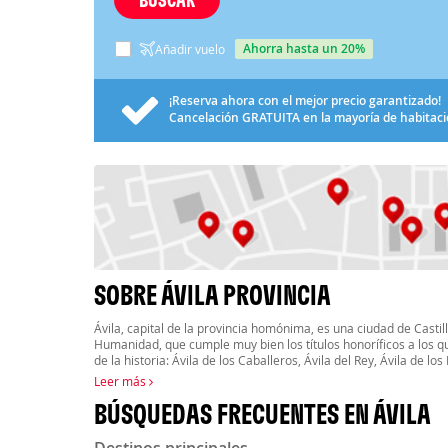
ahorra hasta un 20%
Añadir vuelo
¡Reserva ahora con el mejor precio garantizado!
Cancelación
GRATUITA
en la mayoría de habitac
SOBRE ÁVILA PROVINCIA
Ávila, capital de la provincia homónima, es una ciudad de Castil
Humanidad, que cumple muy bien los títulos honoríficos a los 
de la historia: Ávila de los Caballeros, Ávila del Rey, Ávila de lo
Leer más
BÚSQUEDAS FRECUENTES EN ÁVILA