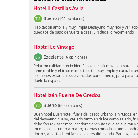
Hotel II Castillas Avila
Bueno
7.5
(
165 opiniones
)
Habitación amplia y muy limpia Desayuno muy rico y variad
quedaba de paso de vuelta a casa. Sin duda lo recomiendo
Hostal Le Vintage
Excelente
8.7
(
6 opiniones
)
Relación calidad precio bien El hostal está muy bien para el p
inmejorable y el trato exquisito, sitio muy limpio y cuco. Lo 
colchones están un poco vencidos por el medio, para pasar 
duele la espalda
Hotel Izán Puerta De Gredos
Bueno
7.0
(
66 opiniones
)
Buen hotel Buen hotel, fuera del casco urbano, sin ruidos, en
del desayuno bueno, variado tanto en dulce como salado, frut
deberían revisar embellecedores enchufes que se sueltan y el
muebles (escritorio-armario). Camas cómodas aunque podr
dormir, a parte de mi familia les resultó blanda. Parking sin 