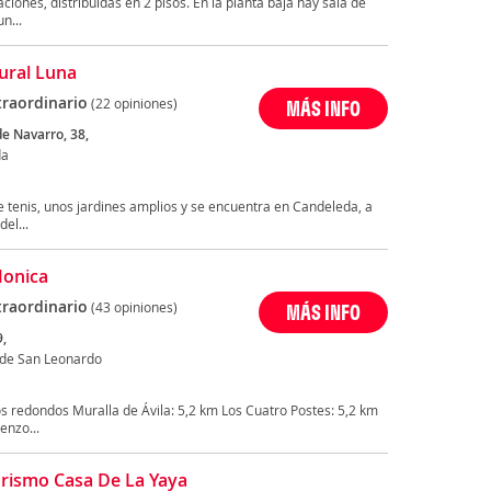
ciones, distribuidas en 2 pisos. En la planta baja hay sala de
n...
ural Luna
traordinario
(22 opiniones)
MÁS INFO
e Navarro, 38,
da
e tenis, unos jardines amplios y se encuentra en Candeleda, a
el...
Monica
traordinario
(43 opiniones)
MÁS INFO
9,
s de San Leonardo
s redondos Muralla de Ávila: 5,2 km Los Cuatro Postes: 5,2 km
enzo...
rismo Casa De La Yaya