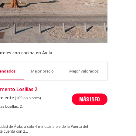
teles con cocina en Ávila
endados
Mejor precio
Mejor valorados
mento Losillas 2
celente
(109 opiniones)
MÁS INFO
as Losillas, 2,
udad de Ávila, a sólo 4 minutos a pie de la Puerta del
e cuenta con 2...