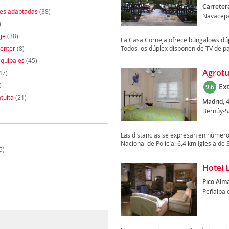
Carretera
nes adaptadas
(38)
Navacepe
)
je
(38)
La Casa Corneja ofrece bungalows dúp
enter
(8)
Todos los dúplex disponen de TV de pan
quipajes
(45)
Agrotu
47)
)
Ex
9.6
tuita
(21)
Madrid, 4
Bernúy-S
Las distancias se expresan en número
Nacional de Policía: 6,4 km Iglesia de 
5)
Hotel 
Pico Alm
Peñalba d