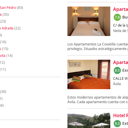
 San Pedro
(83)
Aparta
a
(35)
Bu
7.8
(23)
C/ de la I
la Adrada
(22)
Neila de
0)
(16)
Los Apartamentos La Covatilla cuenta
s
(15)
privilegio. Situados estratégicamente pa
vila
(14)
Aparta
12)
(11)
Ex
8.5
CALLE V
Ávila
(30)
Estos modernos apartamentos de alquil
1)
Ávila. Cada apartamento cuenta con su
66)
Hotel 
Ex
9.3