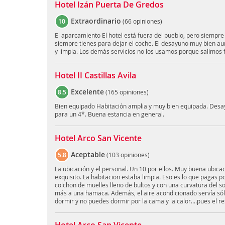
Hotel Izán Puerta De Gredos
Extraordinario
10
(
66 opiniones
)
El aparcamiento El hotel está fuera del pueblo, pero siempre
siempre tienes para dejar el coche. El desayuno muy bien au
y limpia. Los demás servicios no los usamos porque salimos 
Hotel II Castillas Avila
Excelente
8.5
(
165 opiniones
)
Bien equipado Habitación amplia y muy bien equipada. Desay
para un 4*. Buena estancia en general.
Hotel Arco San Vicente
Aceptable
5.8
(
103 opiniones
)
La ubicación y el personal. Un 10 por ellos. Muy buena ubicac
exquisito. La habitacion estaba limpia. Eso es lo que pagas 
colchon de muelles lleno de bultos y con una curvatura del 
más a una hamaca. Además, el aire acondicionado servía sól
dormir y no puedes dormir por la cama y la calor....pues el re