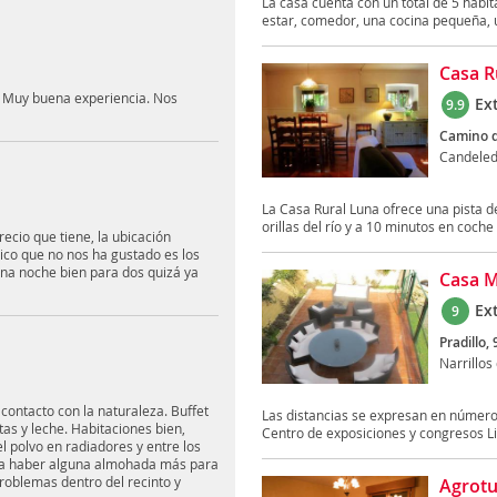
La casa cuenta con un total de 5 habita
estar, comedor, una cocina pequeña, u
Casa R
o Muy buena experiencia. Nos
Ex
9.9
Camino d
Candele
La Casa Rural Luna ofrece una pista d
orillas del río y a 10 minutos en coche d
recio que tiene, la ubicación
único que no nos ha gustado es los
una noche bien para dos quizá ya
Casa 
Ex
9
Pradillo, 
Narrillo
 contacto con la naturaleza. Buffet
Las distancias se expresan en número
as y leche. Habitaciones bien,
Centro de exposiciones y congresos Li
 polvo en radiadores y entre los
ía haber alguna almohada más para
problemas dentro del recinto y
Agrotu