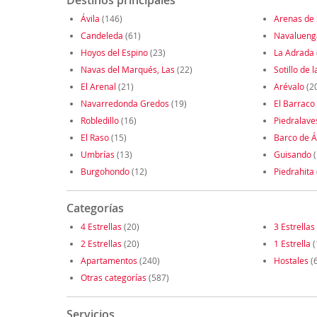
Destinos principales
Ávila
(146)
Arenas de
Candeleda
(61)
Navalueng
Hoyos del Espino
(23)
La Adrada
Navas del Marqués, Las
(22)
Sotillo de 
El Arenal
(21)
Arévalo
(2
Navarredonda Gredos
(19)
El Barraco
Robledillo
(16)
Piedralave
El Raso
(15)
Barco de Á
Umbrías
(13)
Guisando
(
Burgohondo
(12)
Piedrahita
Categorías
4 Estrellas
(20)
3 Estrellas
2 Estrellas
(20)
1 Estrella
(
Apartamentos
(240)
Hostales
(
Otras categorías
(587)
Servicios