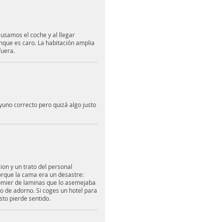
 usamos el coche y al llegar
nque es caro. La habitación amplia
fuera.
uno correcto pero quizá algo justo
ion y un trato del personal
porque la cama era un desastre:
somier de laminas que lo asemejaba
o de adorno. Si coges un hotel para
sto pierde sentido.