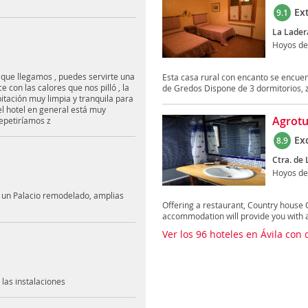
Ex
9.1
La Lader
Hoyos de
 que llegamos , puedes servirte una
Esta casa rural con encanto se encuen
con las calores que nos pilló , la
de Gredos Dispone de 3 dormitorios, z
bitación muy limpia y tranquila para
el hotel en general está muy
Agrotu
repetiríamos z
Ex
8.9
Ctra. de 
Hoyos de
n un Palacio remodelado, amplias
Offering a restaurant, Country house 
accommodation will provide you with a 
Ver los 96 hoteles en Ávila con
las instalaciones