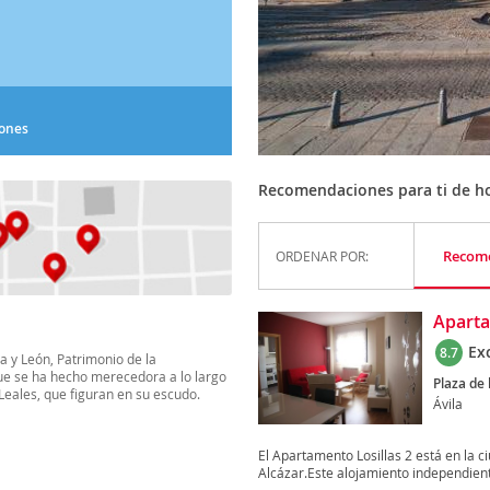
iones
Recomendaciones para ti de ho
Recom
ORDENAR POR:
Aparta
Ex
8.7
la y León, Patrimonio de la
que se ha hecho merecedora a lo largo
Plaza de l
s Leales, que figuran en su escudo.
Ávila
El Apartamento Losillas 2 está en la ci
Alcázar.Este alojamiento independient