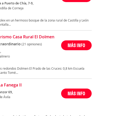
 a Puerto de Chía, 7-9,
dilla de Corneja
lex en un hermoso bosque de la zona rural de Castilla y León
talla...
rismo Casa Rural El Dolmen
traordinario
(21 opiniones)
MÁS INFO
,
alinero
s redondos Dolmen El Prado de las Cruces: 0,8 km Escuela
Santo Tomé...
La Fanega II
anzor 69,
MÁS INFO
e Ávila