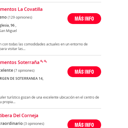
mentos La Covatilla
eno
(129 opiniones)
MÁS INFO
glesia, 96 ,
 San Miguel
n con todas las comodidades actuales en un entorno de
ra visitar las...
mentos Soterraña
celente
(7 opiniones)
MÁS INFO
IRGEN DE SOTERRANEA 14,
er turístico gozan de una excelente ubicación en el centro de
 propia...
Ribera Del Corneja
traordinario
(3 opiniones)
MÁS INFO