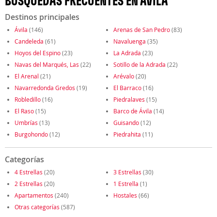
BÚSQUEDAS FRECUENTES EN ÁVILA
Destinos principales
Ávila
(146)
Arenas de San Pedro
(83)
Candeleda
(61)
Navaluenga
(35)
Hoyos del Espino
(23)
La Adrada
(23)
Navas del Marqués, Las
(22)
Sotillo de la Adrada
(22)
El Arenal
(21)
Arévalo
(20)
Navarredonda Gredos
(19)
El Barraco
(16)
Robledillo
(16)
Piedralaves
(15)
El Raso
(15)
Barco de Ávila
(14)
Umbrías
(13)
Guisando
(12)
Burgohondo
(12)
Piedrahita
(11)
Categorías
4 Estrellas
(20)
3 Estrellas
(30)
2 Estrellas
(20)
1 Estrella
(1)
Apartamentos
(240)
Hostales
(66)
Otras categorías
(587)