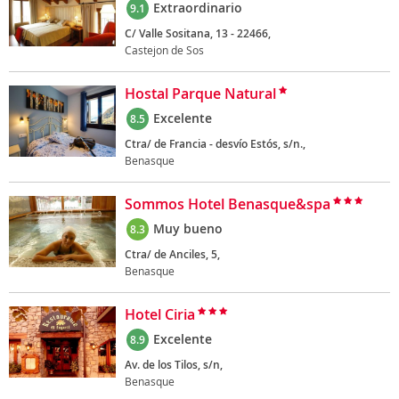
Extraordinario
9.1
C/ Valle Sositana, 13 - 22466,
Castejon de Sos
Hostal Parque Natural
Excelente
8.5
Ctra/ de Francia - desvío Estós, s/n.,
Benasque
Sommos Hotel Benasque&spa
Muy bueno
8.3
Ctra/ de Anciles, 5,
Benasque
Hotel Ciria
Excelente
8.9
Av. de los Tilos, s/n,
Benasque