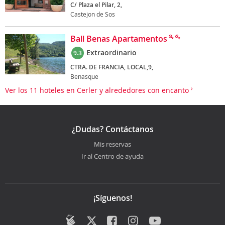
C/ Plaza el Pilar, 2,
Castejon de Sos
Ball Benas Apartamentos
Extraordinario
9.3
CTRA. DE FRANCIA, LOCAL,9,
Benasque
Ver los 11 hoteles en Cerler y alrededores con encanto
¿Dudas? Contáctanos
Mis reservas
Ir al Centro de ayuda
¡Síguenos!