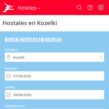
Hoteles
Login
Hostales en Kozelki
BUSCA HOTELES EN KOZELKI
Dónde ir
Entrada
Salida
Habitaciones