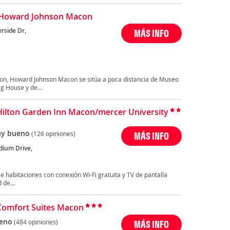
 Howard Johnson Macon
rside Dr,
MÁS INFO
con, Howard Johnson Macon se sitúa a poca distancia de Museo
g House y de...
Hilton Garden Inn Macon/mercer University
y bueno
(126 opiniones)
MÁS INFO
dium Drive,
e habitaciones con conexión Wi-Fi gratuita y TV de pantalla
 de...
Comfort Suites Macon
eno
(484 opiniones)
MÁS INFO