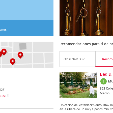
iones
Recomendaciones para ti de h
Recom
ORDENAR POR:
Bed & 
Mu
8
353 Colle
(25)
Macon
tos
(2)
Ubicación del establecimiento 1842 In
en la ribera de un río y a pocos minuto