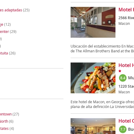
Motel
nes adaptadas
(25)
2566 Rive
Macon
je
(12)
enter
(29)
)
)
Ubicación del establecimiento En Ma
de The Allman Brothers Band at the Bi
tuita
(26)
Hotel 
Mu
8.4
1220 Sta
Macon
Este hotel de Macon, en Georgia ofrec
plana de alta definición La Universidad
wntown
(27)
Hotel 
North
(6)
states
(4)
Bu
7.7