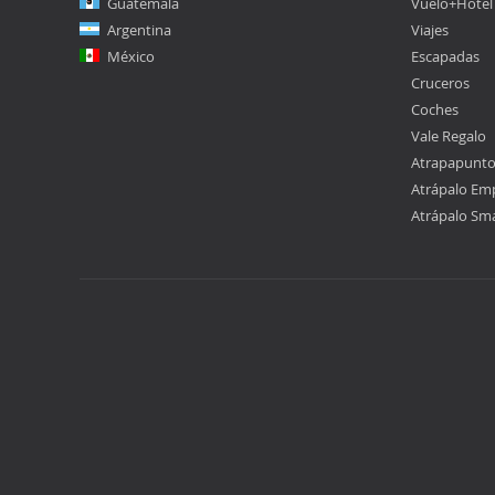
Guatemala
Vuelo+Hotel
Argentina
Viajes
México
Escapadas
Cruceros
Coches
Vale Regalo
Atrapapunt
Atrápalo Em
Atrápalo Sm