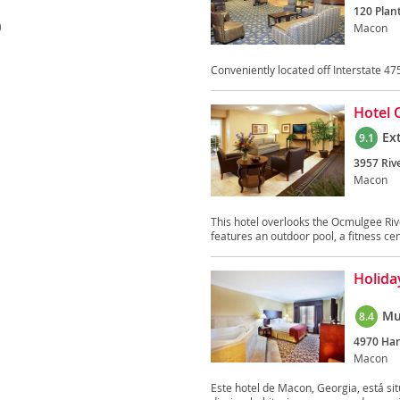
120 Plant
)
Macon
Conveniently located off Interstate 475
Hotel 
Ex
9.1
3957 Rive
Macon
This hotel overlooks the Ocmulgee River
features an outdoor pool, a fitness cen
Holida
Mu
8.4
4970 Har
Macon
Este hotel de Macon, Georgia, está sit