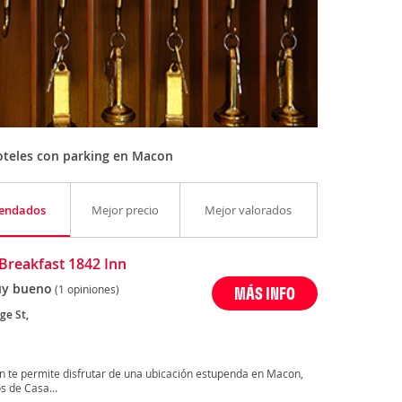
oteles con parking en Macon
endados
Mejor precio
Mejor valorados
Breakfast 1842 Inn
y bueno
(1 opiniones)
MÁS INFO
ge St,
n te permite disfrutar de una ubicación estupenda en Macon,
s de Casa...