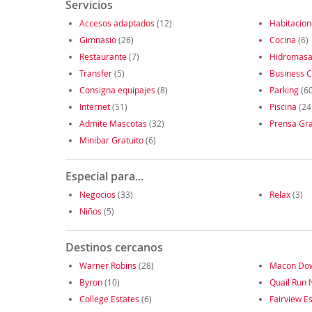
Servicios
Accesos adaptados
(12)
Habitacio
Gimnasio
(26)
Cocina
(6)
Restaurante
(7)
Hidromasa
Transfer
(5)
Business C
Consigna equipajes
(8)
Parking
(60
Internet
(51)
Piscina
(24
Admite Mascotas
(32)
Prensa Gra
Minibar Gratuito
(6)
Especial para...
Negocios
(33)
Relax
(3)
Niños
(5)
Destinos cercanos
Warner Robins
(28)
Macon Do
Byron
(10)
Quail Run 
College Estates
(6)
Fairview E