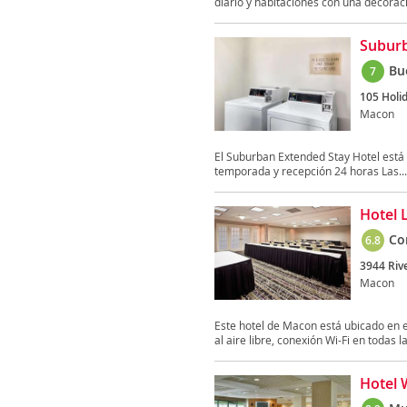
diario y habitaciones con una decoraci
Suburb
Bu
7
105 Holid
Macon
El Suburban Extended Stay Hotel está s
temporada y recepción 24 horas Las...
Hotel 
Co
6.8
3944 Rive
Macon
Este hotel de Macon está ubicado en el
al aire libre, conexión Wi-Fi en todas la
Hotel