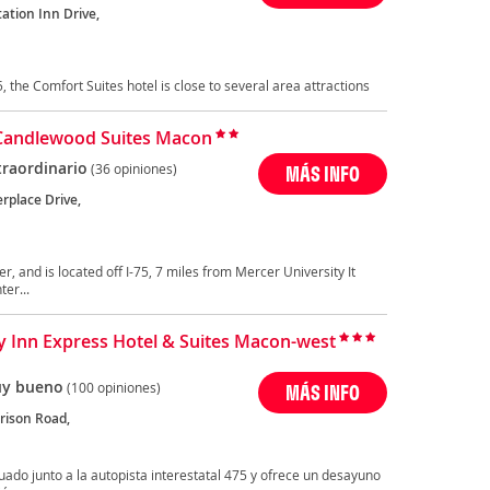
ation Inn Drive,
, the Comfort Suites hotel is close to several area attractions
Candlewood Suites Macon
traordinario
(36 opiniones)
MÁS INFO
rplace Drive,
, and is located off I-75, 7 miles from Mercer University It
ter...
y Inn Express Hotel & Suites Macon-west
y bueno
(100 opiniones)
MÁS INFO
rison Road,
uado junto a la autopista interestatal 475 y ofrece un desayuno