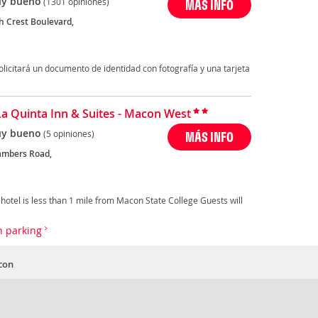
y bueno
(1301 opiniones)
MÁS INFO
h Crest Boulevard,
solicitará un documento de identidad con fotografía y una tarjeta
La Quinta Inn & Suites - Macon West
y bueno
(5 opiniones)
MÁS INFO
ambers Road,
 hotel is less than 1 mile from Macon State College Guests will
n parking
con