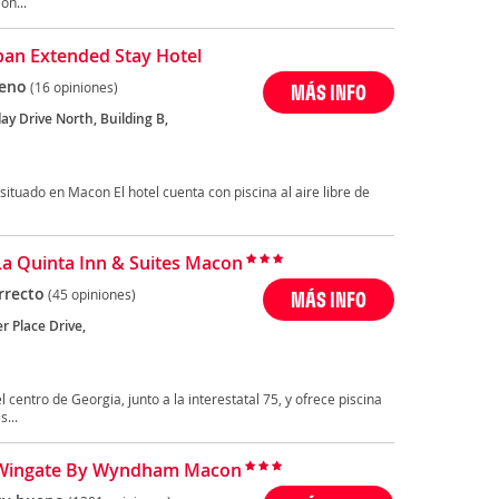
ón...
an Extended Stay Hotel
eno
(16 opiniones)
MÁS INFO
ay Drive North, Building B,
ituado en Macon El hotel cuenta con piscina al aire libre de
La Quinta Inn & Suites Macon
rrecto
(45 opiniones)
MÁS INFO
r Place Drive,
 centro de Georgia, junto a la interestatal 75, y ofrece piscina
s...
 Wingate By Wyndham Macon