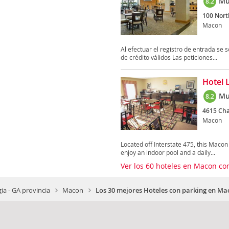
Mu
8.2
100 Nort
Macon
Al efectuar el registro de entrada se 
de crédito válidos Las peticiones...
Hotel 
Mu
8.2
4615 Ch
Macon
Located off Interstate 475, this Macon
enjoy an indoor pool and a daily...
Ver los 60 hoteles en Macon co
ia - GA provincia
Macon
Los 30 mejores Hoteles con parking en Ma