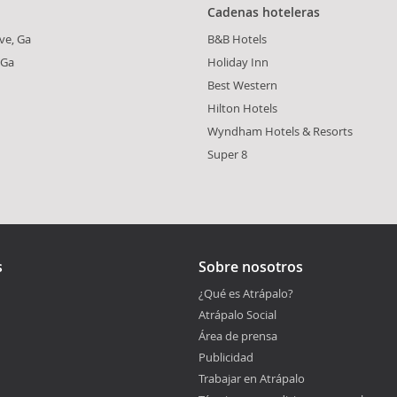
Cadenas hoteleras
ve, Ga
B&B Hotels
-Ga
Holiday Inn
Best Western
Hilton Hotels
Wyndham Hotels & Resorts
Super 8
s
Sobre nosotros
¿Qué es Atrápalo?
Atrápalo Social
Área de prensa
Publicidad
Trabajar en Atrápalo