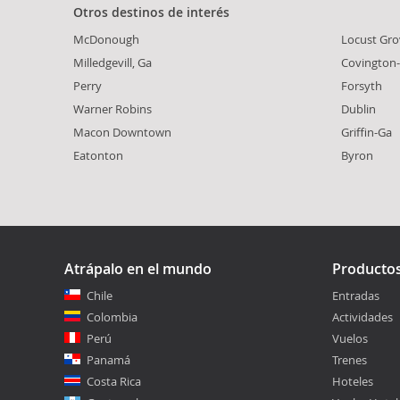
Otros destinos de interés
McDonough
Locust Gro
Milledgevill, Ga
Covington
Perry
Forsyth
Warner Robins
Dublin
Macon Downtown
Griffin-Ga
Eatonton
Byron
Atrápalo en el mundo
Producto
Chile
Entradas
Colombia
Actividades
Perú
Vuelos
Panamá
Trenes
Costa Rica
Hoteles