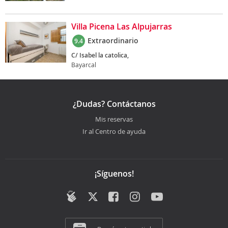
Villa Picena Las Alpujarras
Extraordinario
9.4
C/ Isabel la catolica,
Bayarcal
¿Dudas? Contáctanos
Mis reservas
Ir al Centro de ayuda
¡Síguenos!