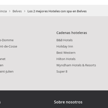
incia
Belves
Los 2 mejores Hoteles con spa en Belves
Cadenas hoteleras
de-Domme
B&B Hotels
ent-de-Cosse
Holiday Inn
Best Western
anet
Hilton Hotels
ien
Wyndham Hotels & Resorts
int-Julien
Super 8
s
Sobre nosotros