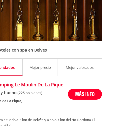
teles con spa en Belves
endados
Mejor precio
Mejor valorados
mping Le Moulin De La Pique
y bueno
(225 opiniones)
MÁS INFO
n de La Pique,
á situado a 3 km de Belvès y a solo 7 km del río Dordoña El
l aire...