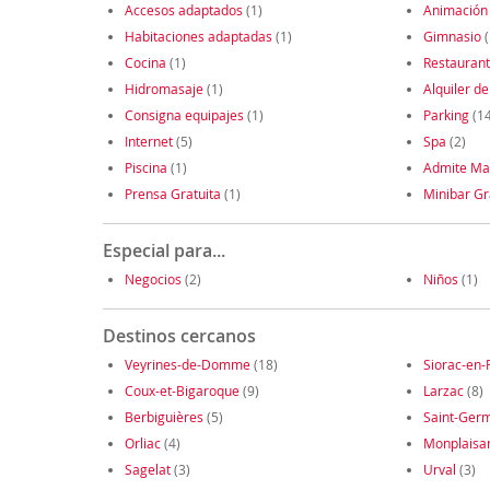
Accesos adaptados
(1)
Animación
Habitaciones adaptadas
(1)
Gimnasio
(
Cocina
(1)
Restauran
Hidromasaje
(1)
Alquiler de
Consigna equipajes
(1)
Parking
(14
Internet
(5)
Spa
(2)
Piscina
(1)
Admite Ma
Prensa Gratuita
(1)
Minibar Gr
Especial para...
Negocios
(2)
Niños
(1)
Destinos cercanos
Veyrines-de-Domme
(18)
Siorac-en-
Coux-et-Bigaroque
(9)
Larzac
(8)
Berbiguières
(5)
Saint-Germ
Orliac
(4)
Monplaisa
Sagelat
(3)
Urval
(3)