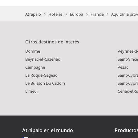
Atrapalo
Hoteles
Europa
Francia
Aquitania prov
Otros destinos de interés
Domme
Veyrines-
Beynac-et-Cazenac
Saint-Vinc
Campagne
Vézac
La Roque-Gageac
Saint-Cybr
Le Buisson Du Cadoin
Saint-Cypr
Limeuil
Cénac-et-Sa
Atrápalo en el mundo
Producto