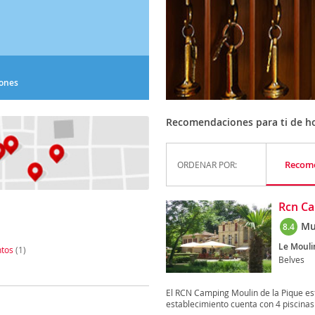
iones
Recomendaciones para ti de ho
Recom
ORDENAR POR:
Rcn Ca
Mu
8.4
Le Mouli
tos
(1)
Belves
El RCN Camping Moulin de la Pique est
establecimiento cuenta con 4 piscinas a