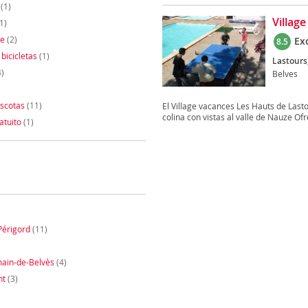
(1)
Villag
1)
te
(2)
Ex
8.5
 bicicletas
(1)
Lastours
)
Belves
scotas
(11)
El Village vacances Les Hauts de Lasto
colina con vistas al valle de Nauze Ofr
atuito
(1)
Périgord
(11)
ain-de-Belvès
(4)
nt
(3)