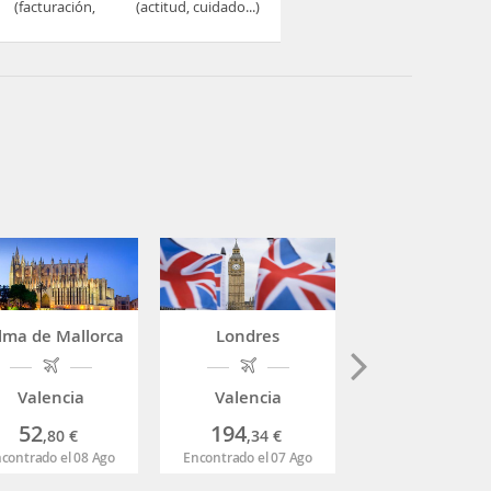
(facturación,
(actitud, cuidado...)
embarque...)
lma de Mallorca
Londres
Sevilla
Valencia
Valencia
Valencia
52
194
30
,80
€
,34
€
,22
€
contrado el 08 Ago
Encontrado el 07 Ago
Encontrado el 08 