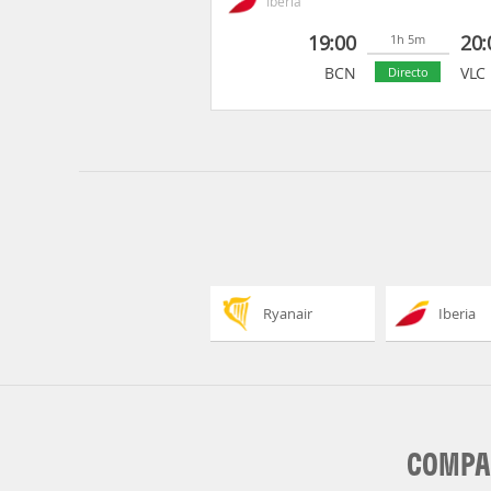
Iberia
19:00
20:
1h 5m
BCN
VLC
Directo
Ryanair
Iberia
COMPAÑ