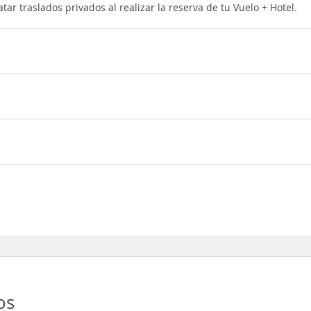
ar traslados privados al realizar la reserva de tu Vuelo + Hotel.
a, Air Europa, Iberia, Vueling, Ryanair
ir Europa, Ryanair, Iberia, Volotea, Binter Canarias
io, Noviembre
os