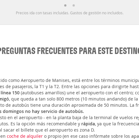
Precios ida con tasas incluidas. Gastos de gestión no incluidos.
PREGUNTAS FRECUENTES PARA ESTE DESTIN
cido como Aeropuerto de Manises, está entre los términos municipa
es de pasajeros, la T1 y la T2. Entre las opciones para dirigirte has
a
línea 150
(autobuses amarillos) une el aeropuerto con el centro; c
migó
, que queda a tan solo 800 metros (10 minutos andando) de l
yecto de autobús tiene una duración aproximada de 50 minutos. La f
s domingos no hay servicio de autobús.
usto en el aeropuerto - en la planta baja de la terminal de vuelos r
inutos. Es la opción más recomendable y
rápida
, ya que la frecuenci
l sacar el billete que el aeropuerto es zona D.
, en
coche de alquiler
o propio (en ese caso infórmate sobre los apa