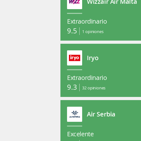
Wizzair Air Malta
Extraordinario
9.5
1
opiniones
Iryo
Extraordinario
9.3
32
opiniones
Air Serbia
Excelente