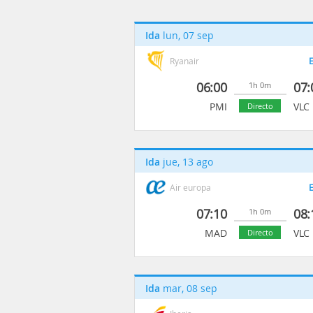
Ida
lun, 07 sep
Ryanair
E
06:00
07:
1h 0m
PMI
VLC
Directo
Ida
jue, 13 ago
Air europa
E
07:10
08:
1h 0m
MAD
VLC
Directo
Ida
mar, 08 sep