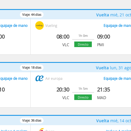
Vuelta
mié, 21 oc
Viaje:
44
días
quipaje de mano
Vueling
Equipaje de man
00
08:00
09:00
1h 0m
VLC
PMI
Directo
Vuelta
lun, 31 ag
Viaje:
18
días
quipaje de mano
Air europa
Equipaje de man
10
20:30
21:35
1h 5m
VLC
MAD
Directo
Vuelta
mié, 14 oc
Viaje:
36
días