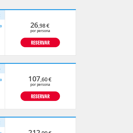
t
26
,98
€
o
por persona
RESERVAR
o
107
,60
€
o
por persona
RESERVAR
t
212
,99
€