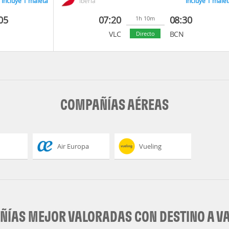
Incluye 1 maleta
Iberia
Incluye 1 malet
05
07:20
08:30
1h 10m
VLC
BCN
Directo
COMPAÑÍAS AÉREAS
Air Europa
Vueling
ÍAS MEJOR VALORADAS CON DESTINO A V