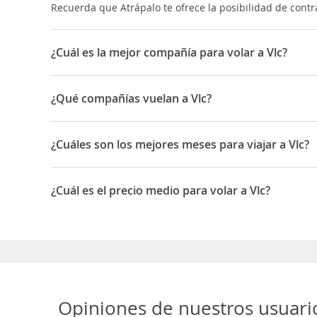
Recuerda que Atrápalo te ofrece la posibilidad de contrat
¿Cuál es la mejor compañía para volar a Vlc?
Las mejores compañías para viajar a Valencia son: Volote
¿Qué compañías vuelan a Vlc?
Las compañías que vuelan a Valencia son: Iryo, Vueling, A
¿Cuáles son los mejores meses para viajar a Vlc?
Los mejores meses para viajar a Valencia son Junio, Jul
¿Cuál es el precio medio para volar a Vlc?
El precio medio para volar a Valencia es 75 EUR
Opiniones de nuestros usuari