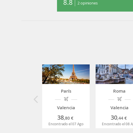
8.8
2
opiniones
París
Roma
Valencia
Valencia
38
30
,80
€
,44
€
Encontrado el 07 Ago
Encontrado el 08 