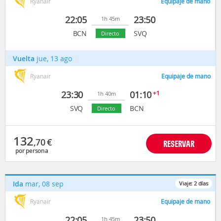
Ryanair
Equipaje de mano
22:05
23:50
1h 45m
BCN
SVQ
Directo
Vuelta
jue, 13 ago
Ryanair
Equipaje de mano
23:30
01:10
+1
1h 40m
SVQ
BCN
Directo
132
,70
€
RESERVAR
por persona
Ida
mar, 08 sep
Viaje:
2
días
Ryanair
Equipaje de mano
22:05
23:50
1h 45m