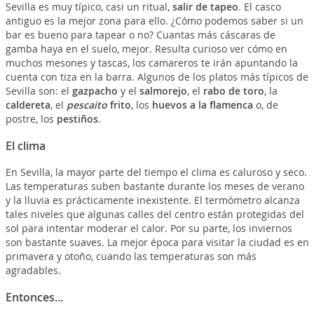
Sevilla es muy típico, casi un ritual,
salir de tapeo
. El casco
antiguo es la mejor zona para ello. ¿Cómo podemos saber si un
bar es bueno para tapear o no? Cuantas más cáscaras de
gamba haya en el suelo, mejor. Resulta curioso ver cómo en
muchos mesones y tascas, los camareros te irán apuntando la
cuenta con tiza en la barra. Algunos de los platos más típicos de
Sevilla son: el
gazpacho
y el
salmorejo
, el
rabo de toro
, la
caldereta
, el
pescaito
frito
, los
huevos a la flamenca
o, de
postre, los
pestiños
.
El clima
En Sevilla, la mayor parte del tiempo el clima es caluroso y seco.
Las temperaturas suben bastante durante los meses de verano
y la lluvia es prácticamente inexistente. El termómetro alcanza
tales niveles que algunas calles del centro están protegidas del
sol para intentar moderar el calor. Por su parte, los inviernos
son bastante suaves. La mejor época para visitar la ciudad es en
primavera y otoño, cuando las temperaturas son más
agradables.
Entonces...