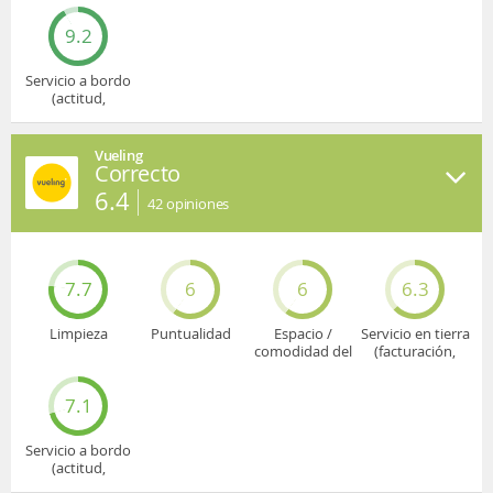
9.2
Servicio a bordo
(actitud,
cuidado...)
Vueling
Correcto
6.4
42
opiniones
7.7
6
6
6.3
Limpieza
Puntualidad
Espacio /
Servicio en tierra
comodidad del
(facturación,
asiento
embarque...)
7.1
Servicio a bordo
(actitud,
cuidado...)