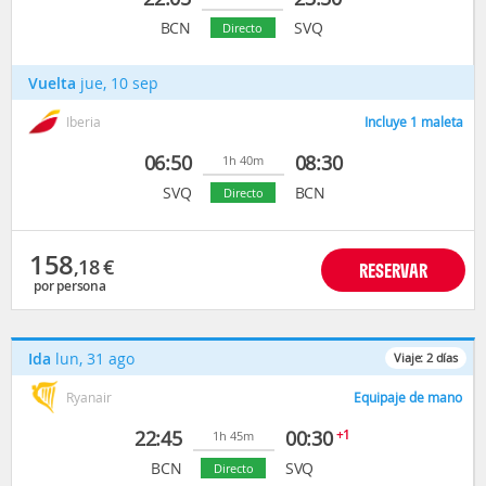
BCN
SVQ
Directo
Vuelta
jue, 10 sep
Iberia
Incluye 1 maleta
06:50
08:30
1h 40m
SVQ
BCN
Directo
158
,18
€
RESERVAR
por persona
Ida
lun, 31 ago
Viaje:
2
días
Ryanair
Equipaje de mano
22:45
00:30
+1
1h 45m
BCN
SVQ
Directo