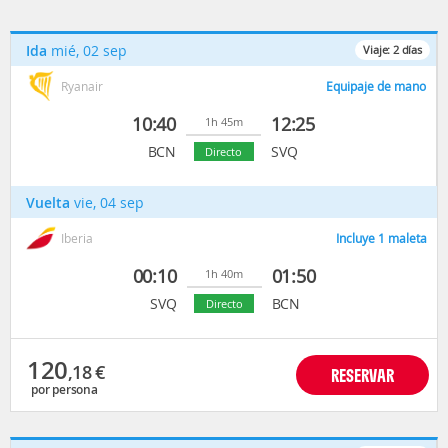
Ida
mié, 02 sep
Viaje:
2
días
Ryanair
Equipaje de mano
10:40
12:25
1h 45m
BCN
SVQ
Directo
Vuelta
vie, 04 sep
Iberia
Incluye 1 maleta
00:10
01:50
1h 40m
SVQ
BCN
Directo
120
,18
€
RESERVAR
por persona