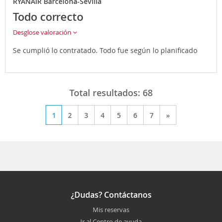
RYANAIR Barcelona-Sevilla
Todo correcto
Desglose valoración
Se cumplió lo contratado. Todo fue según lo planificado
Total resultados:
68
1
2
3
4
5
6
7
»
¿Dudas? Contáctanos
Mis reservas
Ir al Centro de ayuda