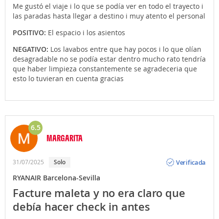
quieres, seguramente te hará dar mucho rodeo y
Me gustó el viaje i lo que se podía ver en todo el trayecto i
pasarás por infinidad de paradas... y eso sin contar
las paradas hasta llegar a destino i muy atento el personal
con los transbordos que pudieras hacer.
POSITIVO:
El espacio i los asientos
Puedes llegar o salir del aeropuerto de Barcelona en
NEGATIVO:
Los lavabos entre que hay pocos i lo que olían
taxi
(precio medio unos 20? dependiendo de a qué
desagradable no se podía estar dentro mucho rato tendría
parte de la ciudad vayas), en
coche de alquiler
o
que haber limpieza constantemente se agradeceria que
propio (en ese caso infórmate sobre los aparcamientos
esto lo tuvieran en cuenta gracias
de las diferentes terminales). Recuerda que Atrápalo
te ofrece la posibilidad de contratar traslados privados
al realizar la reserva de tu Vuelo + Hotel.
6.5
MARGARITA
Opinión
Verificada
31/07/2025
solo
RYANAIR Barcelona-Sevilla
Facture maleta y no era claro que
debía hacer check in antes