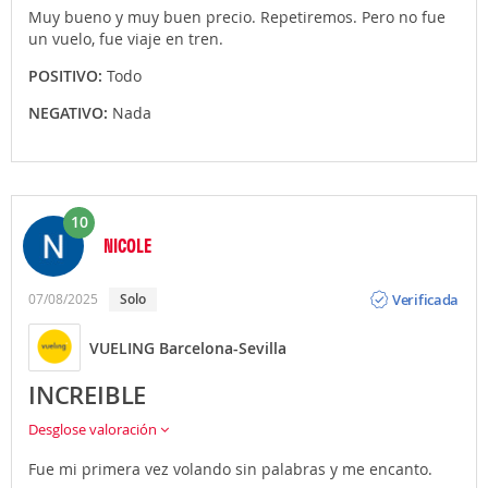
Muy bueno y muy buen precio. Repetiremos. Pero no fue
un vuelo, fue viaje en tren.
POSITIVO:
Todo
NEGATIVO:
Nada
10
NICOLE
Opinión
Verificada
07/08/2025
solo
VUELING Barcelona-Sevilla
INCREIBLE
Desglose valoración
Fue mi primera vez volando sin palabras y me encanto.