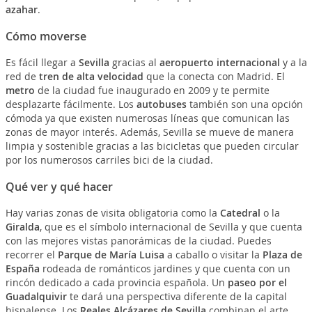
azahar
.
Cómo moverse
Es fácil llegar a
Sevilla
gracias al
aeropuerto internacional
y a la
red de
tren de alta velocidad
que la conecta con Madrid. El
metro
de la ciudad fue inaugurado en 2009 y te permite
desplazarte fácilmente. Los
autobuses
también son una opción
cómoda ya que existen numerosas líneas que comunican las
zonas de mayor interés. Además, Sevilla se mueve de manera
limpia y sostenible gracias a las bicicletas que pueden circular
por los numerosos carriles bici de la ciudad.
Qué ver y qué hacer
Hay varias zonas de visita obligatoria como la
Catedral
o la
Giralda
, que es el símbolo internacional de Sevilla y que cuenta
con las mejores vistas panorámicas de la ciudad. Puedes
recorrer el
Parque de María Luisa
a caballo o visitar la
Plaza de
España
rodeada de románticos jardines y que cuenta con un
rincón dedicado a cada provincia española. Un
paseo por el
Guadalquivir
te dará una perspectiva diferente de la capital
hispalense. Los
Reales Alcázares de Sevilla
combinan el arte