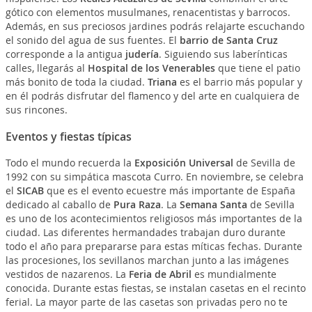
gótico con elementos musulmanes, renacentistas y barrocos.
Además, en sus preciosos jardines podrás relajarte escuchando
el sonido del agua de sus fuentes. El
barrio de Santa Cruz
corresponde a la antigua
judería
. Siguiendo sus laberínticas
calles, llegarás al
Hospital de los Venerables
que tiene el patio
más bonito de toda la ciudad.
Triana
es el barrio más popular y
en él podrás disfrutar del flamenco y del arte en cualquiera de
sus rincones.
Eventos y fiestas típicas
Todo el mundo recuerda la
Exposición Universal
de Sevilla de
1992 con su simpática mascota Curro. En noviembre, se celebra
el
SICAB
que es el evento ecuestre más importante de España
dedicado al caballo de
Pura Raza
. La
Semana Santa
de Sevilla
es uno de los acontecimientos religiosos más importantes de la
ciudad. Las diferentes hermandades trabajan duro durante
todo el año para prepararse para estas míticas fechas. Durante
las procesiones, los sevillanos marchan junto a las imágenes
vestidos de nazarenos. La
Feria de Abril
es mundialmente
conocida. Durante estas fiestas, se instalan casetas en el recinto
ferial. La mayor parte de las casetas son privadas pero no te