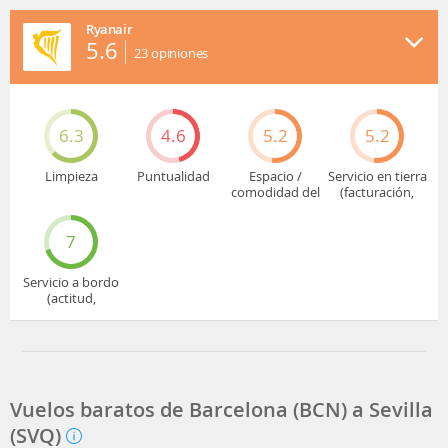
Ryanair
5.6
23
opiniones
6.3
4.6
5.2
5.2
Limpieza
Puntualidad
Espacio /
Servicio en tierra
comodidad del
(facturación,
asiento
embarque...)
7
Servicio a bordo
(actitud,
cuidado...)
Vuelos baratos de Barcelona (BCN) a Sevilla
(SVQ)