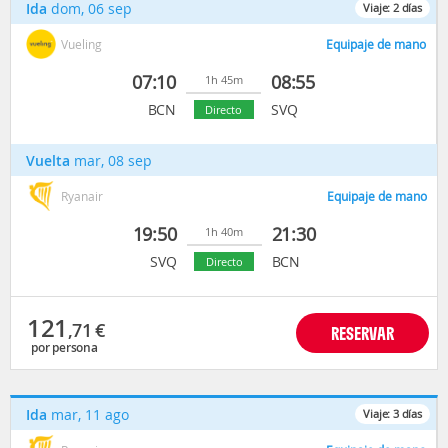
Ida
dom, 06 sep
Viaje:
2
días
Vueling
Equipaje de mano
07:10
08:55
1h 45m
BCN
SVQ
Directo
Vuelta
mar, 08 sep
Ryanair
Equipaje de mano
19:50
21:30
1h 40m
SVQ
BCN
Directo
121
,71
€
RESERVAR
por persona
Ida
mar, 11 ago
Viaje:
3
días