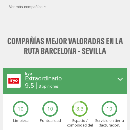
Ver más compañías
Air Europa
Vueling
COMPAÑÍAS MEJOR VALORADAS EN LA
RUTA BARCELONA - SEVILLA
Iryo
Extraordinario
9.5
3
opiniones
10
10
8.3
10
Limpieza
Puntualidad
Espacio /
Servicio en tierra
comodidad del
(facturación,
asiento
embarque...)