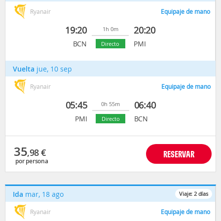
Ryanair
Equipaje de mano
19:20
20:20
1h 0m
BCN
PMI
Directo
Vuelta
jue, 10 sep
Ryanair
Equipaje de mano
05:45
06:40
0h 55m
PMI
BCN
Directo
35
,98
€
RESERVAR
por persona
Ida
mar, 18 ago
Viaje:
2
días
Ryanair
Equipaje de mano