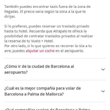
También puedes encontrar taxis fuera de la zona de
llegadas. El precio varia según la zona a la que te
dirijas.
Si lo prefieres, puedes reservar un traslado privado
hasta tu hotel. Recuerda que Atrápalo te ofrece la
posibilidad de contratar traslados privados al realizar
la reserva de tu Vuelo + Hotel.
Por otro lado, si lo que quieres es recorrer la isla a tu
aire, puedes
alquilar un coche
en el aeropuerto.
¿Cómo ir de la ciudad de Barcelona al
aeropuerto?
Si estás planeando viajar en avión hasta Barcelona
debes tener en cuenta que el aeropuerto de la ciudad
¿Cuál es la mejor compañía para volar de
está en la localidad anexa de
El Prat de Llobregat
, a
Barcelona a Palma de Mallorca?
unos 20 Km de distancia. Dicho aeropuerto, consta de
2 terminales, la
T1
, de reciente inauguración, y la
T2
,
Las mejores compañías para viajar entre Barcelona y
que es la más antigua. Dependiendo de la compañía y
Palma de Mallorca son: Air Europa, Vueling, Ryanair,