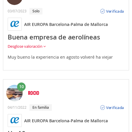
Opinión
Verificada
03/07/2023
solo
AIR EUROPA Barcelona-Palma de Mallorca
Buena empresa de aerolíneas
Desglose valoración
Muy bueno la experiencia en agosto volveré ha viejar
10
ROCIO
Opinión
Verificada
04/11/2022
en familia
AIR EUROPA Barcelona-Palma de Mallorca