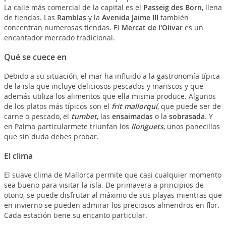
La calle más comercial de la capital es el
Passeig des Born
, llena
de tiendas. Las
Ramblas
y la
Avenida Jaime III
también
concentran numerosas tiendas. El
Mercat de l'Olivar
es un
encantador mercado tradicional.
Qué se cuece en
Debido a su situación, el mar ha influido a la gastronomía típica
de la isla que incluye deliciosos pescados y mariscos y que
además utiliza los alimentos que ella misma produce. Algunos
de los platos más típicos son el
frit mallorquí
, que puede ser de
carne o pescado, el
tumbet
, las
ensaimadas
o la
sobrasada
. Y
en Palma particularmete triunfan los
llonguets
, unos panecillos
que sin duda debes probar.
El clima
El suave clima de Mallorca permite que casi cualquier momento
sea bueno para visitar la isla. De primavera a principios de
otoño, se puede disfrutar al máximo de sus playas mientras que
en invierno se pueden admirar los preciosos almendros en flor.
Cada estación tiene su encanto particular.