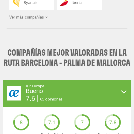
Ryanair
Iberia
Ver más compañías
Air Europa
Vueling
COMPAÑÍAS MEJOR VALORADAS EN LA
RUTA BARCELONA - PALMA DE MALLORCA
Air Europa
Bueno
7.6
65
opiniones
8
7.1
7
7.8