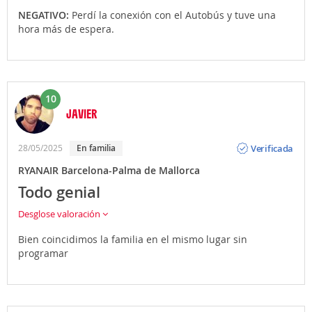
parte de la ciudad vayas), en
coche de alquiler
o
NEGATIVO:
Perdí la conexión con el Autobús y tuve una
propio (en ese caso infórmate sobre los aparcamientos
hora más de espera.
de las diferentes terminales). Recuerda que Atrápalo
te ofrece la posibilidad de contratar traslados privados
al realizar la reserva de tu Vuelo + Hotel.
10
JAVIER
Opinión
Verificada
28/05/2025
en familia
RYANAIR Barcelona-Palma de Mallorca
Todo genial
Desglose valoración
Bien coincidimos la familia en el mismo lugar sin
programar