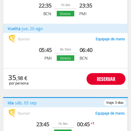
22:35
23:35
1h 0m
BCN
PMI
Directo
Vuelta
jue, 20 ago
Ryanair
Equipaje de mano
05:45
06:40
0h 55m
PMI
BCN
Directo
35
,98
€
RESERVAR
por persona
Ida
sáb, 05 sep
Viaje:
3
días
Ryanair
Equipaje de mano
23:45
00:45
+1
1h 0m