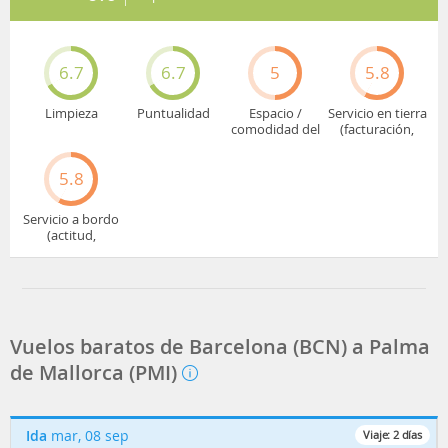
6.7
6.7
5
5.8
Limpieza
Puntualidad
Espacio /
Servicio en tierra
comodidad del
(facturación,
asiento
embarque...)
5.8
Servicio a bordo
(actitud,
cuidado...)
Vuelos baratos de Barcelona (BCN) a Palma
de Mallorca (PMI)
Ida
mar, 08 sep
Viaje:
2
días