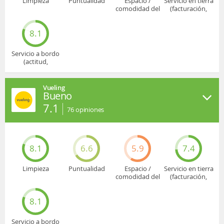
Limpieza
Puntualidad
Espacio /
Servicio en tierra
comodidad del
(facturación,
asiento
embarque...)
8.1
Servicio a bordo
(actitud,
cuidado...)
Vueling
Bueno
7.1
76
opiniones
8.1
6.6
5.9
7.4
Limpieza
Puntualidad
Espacio /
Servicio en tierra
comodidad del
(facturación,
asiento
embarque...)
8.1
Servicio a bordo