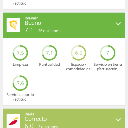
(actitud,
cuidado...)
Ryanair
Bueno
7.1
36
opiniones
7.5
7.1
6.5
7
Limpieza
Puntualidad
Espacio /
Servicio en tierra
comodidad del
(facturación,
asiento
embarque...)
7.6
Servicio a bordo
(actitud,
cuidado...)
Iberia
Correcto
6.0
3
opiniones