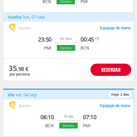
BCN
PMI
Directo
Vuelta
lun, 07 sep
Ryanair
Equipaje de mano
23:50
00:45
+1
0h 55m
PMI
BCN
Directo
35
,98
€
RESERVAR
por persona
Ida
vie, 04 sep
Viaje:
2
días
Ryanair
Equipaje de mano
06:10
07:10
1h 0m
BCN
PMI
Directo