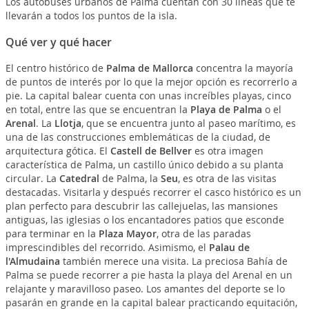
Los autobuses urbanos de Palma cuentan con 30 líneas que te
llevarán a todos los puntos de la isla.
Qué ver y qué hacer
El centro histórico de
Palma de Mallorca
concentra la mayoría
de puntos de interés por lo que la mejor opción es recorrerlo a
pie. La capital balear cuenta con unas increíbles playas, cinco
en total, entre las que se encuentran la
Playa de Palma
o el
Arenal
. La
Llotja
, que se encuentra junto al paseo marítimo, es
una de las construcciones emblemáticas de la ciudad, de
arquitectura gótica. El
Castell de Bellver
es otra imagen
característica de Palma, un castillo único debido a su planta
circular. La
Catedral
de Palma, la
Seu
, es otra de las visitas
destacadas. Visitarla y después recorrer el casco histórico es un
plan perfecto para descubrir las callejuelas, las mansiones
antiguas, las iglesias o los encantadores patios que esconde
para terminar en la
Plaza Mayor
, otra de las paradas
imprescindibles del recorrido. Asimismo, el
Palau de
l'Almudaina
también merece una visita. La preciosa Bahía de
Palma se puede recorrer a pie hasta la playa del Arenal en un
relajante y maravilloso paseo. Los amantes del deporte se lo
pasarán en grande en la capital balear practicando equitación,