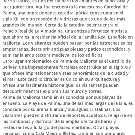
Barrio Gótico, es una delicia para los amantes de la historia y
la arquitectura. Aquí se encuentra la majestuosa Catedral de
Palma, una impresionante catedral gótica construida en el
siglo XIII con un rosetón de vidrieras que es uno de los más
grandes del mundo. Cerca de la catedral se encuentra el
Palacio Real de La Almudaina, una antigua fortaleza morisca
que ahora es la residencia oficial de la Familia Real Española en
Mallorca. Los visitantes pueden pasear por las estrechas calles
empedradas, descubrir antiguas plazas y patios escondidos, y
admirar la arquitectura medieval de los edificios.
Otro lugar emblemático de Palma de Mallorca es el Castillo de
Bellver, una impresionante fortaleza construida en el siglo XIV
que ofrece impresionantes vistas panorámicas de la ciudad y
el mar. Este castillo circular es único en su arquitectura y
ofrece una fascinante historia que los visitantes pueden
descubrir mientras exploran sus muros y torres.
Palma de Mallorca también es conocida por sus playas de
ensueño. La Playa de Palma, una de las más largas de la isla, es
conocida por su arena blanca y sus aguas cristalinas. Los
visitantes pueden disfrutar de deportes acuáticos, relajarse en
las tumbonas y disfrutar de la amplia oferta de bares y
restaurantes a lo largo del paseo marítimo. Otras playas
cercanas, como Cala Major o Illetas, también son populares