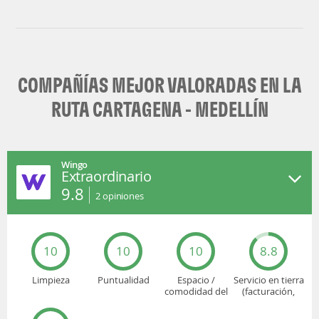
COMPAÑÍAS MEJOR VALORADAS EN LA
RUTA CARTAGENA - MEDELLÍN
Wingo
Extraordinario
9.8
2
opiniones
10
10
10
8.8
Limpieza
Puntualidad
Espacio /
Servicio en tierra
comodidad del
(facturación,
asiento
embarque...)