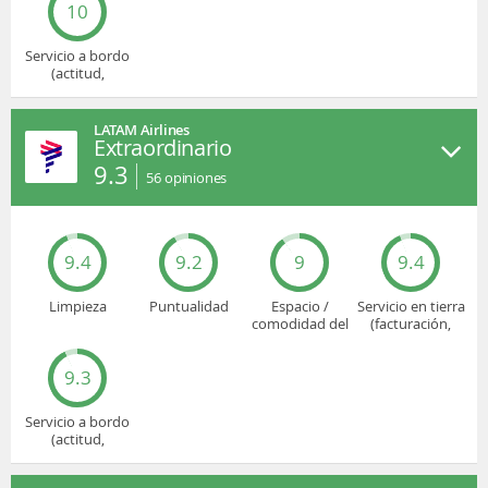
10
Servicio a bordo
(actitud,
cuidado...)
LATAM Airlines
Extraordinario
9.3
56
opiniones
9.4
9.2
9
9.4
Limpieza
Puntualidad
Espacio /
Servicio en tierra
comodidad del
(facturación,
asiento
embarque...)
9.3
Servicio a bordo
(actitud,
cuidado...)