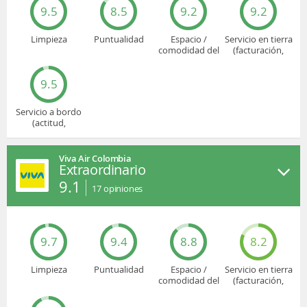
9.5
8.5
9.2
9.2
Limpieza
Puntualidad
Espacio /
Servicio en tierra
comodidad del
(facturación,
asiento
embarque...)
9.5
Servicio a bordo
(actitud,
cuidado...)
Viva Air Colombia
Extraordinario
9.1
17
opiniones
9.7
9.4
8.8
8.2
Limpieza
Puntualidad
Espacio /
Servicio en tierra
comodidad del
(facturación,
asiento
embarque...)