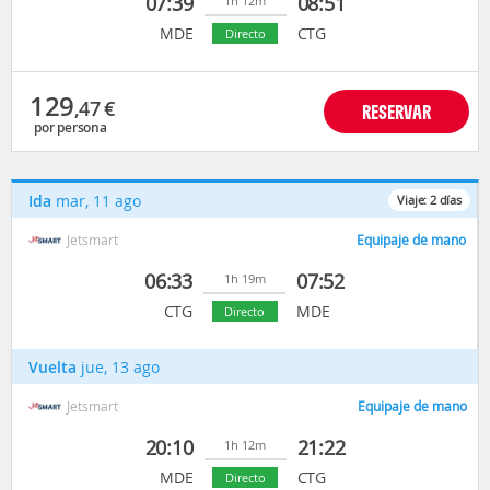
07:39
08:51
1h 12m
MDE
CTG
Directo
129
,47
€
RESERVAR
por persona
Ida
mar, 11 ago
Viaje:
2
días
Jetsmart
Equipaje de mano
06:33
07:52
1h 19m
CTG
MDE
Directo
Vuelta
jue, 13 ago
Jetsmart
Equipaje de mano
20:10
21:22
1h 12m
MDE
CTG
Directo