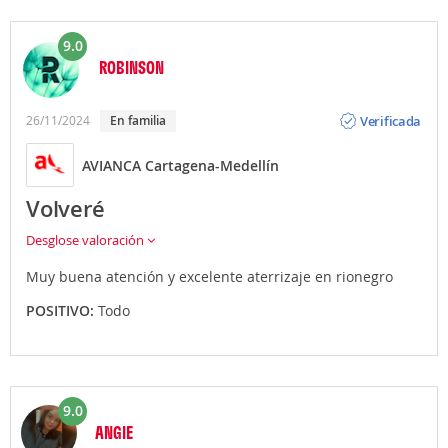
9.0
ROBINSON
Opinión
Verificada
26/11/2024
en familia
AVIANCA Cartagena-Medellín
Volveré
Desglose valoración
Muy buena atención y excelente aterrizaje en rionegro
POSITIVO:
Todo
9.0
ANGIE