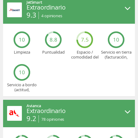
JetSmart
Extraordinario
9.3
4
opiniones
10
8.8
7.5
10
Limpieza
Puntualidad
Espacio /
Servicio en tierra
comodidad del
(facturación,
asiento
embarque...)
10
Servicio a bordo
(actitud,
cuidado...)
Avianca
Extraordinario
9.2
78
opiniones