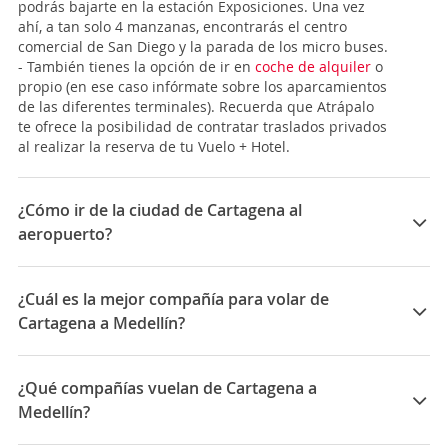
podrás bajarte en la estación Exposiciones. Una vez
ahí, a tan solo 4 manzanas, encontrarás el centro
comercial de San Diego y la parada de los micro buses.
- También tienes la opción de ir en
coche de alquiler
o
propio (en ese caso infórmate sobre los aparcamientos
de las diferentes terminales). Recuerda que Atrápalo
te ofrece la posibilidad de contratar traslados privados
al realizar la reserva de tu Vuelo + Hotel.
¿Cómo ir de la ciudad de Cartagena al
aeropuerto?
El
Aeropuerto Internacional Rafael Núñez
(Código
IATA: CTG)
es el principal de Cartagena de Indias,
¿Cuál es la mejor compañía para volar de
además de ser el más importante de la zona del
Cartagena a Medellín?
Caribe colombiano y el tercero del país después de los
aeropuertos de Bogotá y Medellín. Está en el barrio de
Las mejores compañías para viajar entre Cartagena y
Crespo y tiene 2 terminales, una para vuelos
Medellín son: LATAM Airlines, Avianca, Viva Air
¿Qué compañías vuelan de Cartagena a
internacionales y otra para vuelos domésticos. Está a 5
Colombia, Viva Air Colombia
Km de distancia al noroeste del
centro de la ciudad
.
Medellín?
Las compañías que vuelan de Cartagena a Medellín