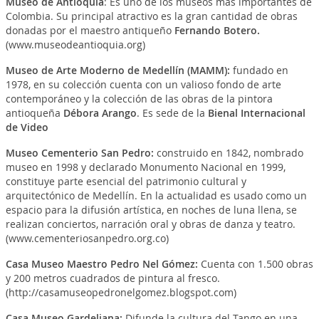
Museo de Antioquia
: Es uno de los museos más importantes de
Colombia. Su principal atractivo es la gran cantidad de obras
donadas por el maestro antiqueño
Fernando Botero.
(www.museodeantioquia.org)
Museo de Arte Moderno de Medellín (MAMM):
fundado en
1978, en su colección cuenta con un valioso fondo de arte
contemporáneo y la colección de las obras de la pintora
antioqueña
Débora Arango
. Es sede de la
Bienal Internacional
de Video
Museo Cementerio San Pedro
:
construido en 1842, nombrado
museo en 1998 y declarado Monumento Nacional en 1999,
constituye parte esencial del patrimonio cultural y
arquitectónico de Medellín. En la actualidad es usado como un
espacio para la difusión artística, en noches de luna llena, se
realizan conciertos, narración oral y obras de danza y teatro.
(www.cementeriosanpedro.org.co)
Casa Museo Maestro Pedro Nel Gómez
:
Cuenta con 1.500 obras
y 200 metros cuadrados de pintura al fresco.
(http://casamuseopedronelgomez.blogspot.com)
Casa Museo Gardeliana
:
Difunde la cultura del Tango en una