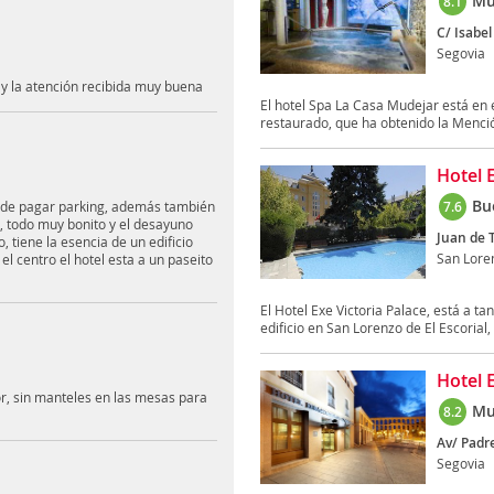
Mu
8.1
C/ Isabel
Segovia
 y la atención recibida muy buena
El hotel Spa La Casa Mudejar está en e
restaurado, que ha obtenido la Menció
Hotel 
Bu
d de pagar parking, además también
7.6
s, todo muy bonito y el desayuno
Juan de T
 tiene la esencia de un edificio
San Loren
l centro el hotel esta a un paseito
El Hotel Exe Victoria Palace, está a t
edificio en San Lorenzo de El Escorial, 
Hotel 
r, sin manteles en las mesas para
Mu
8.2
Av/ Padre
Segovia