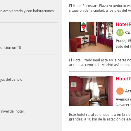
El Hotel Eurostars Plaza Acueducto es
situación de la ciudad, a los pies del A
ien ambientado y con habitaciones
Hotel 
Co
6.3
Prado, 15
Soto del 
atención un 10
El Hotel Prado Real está en la parte n
acceso al centro de Madrid así como a 
Hotel 
jos del centro
Ac
5.8
Avenida 
Navacer
nivel del hotel.
Este hotel rural se encuentra en la 
grandes, a 10 km de la estación de esq