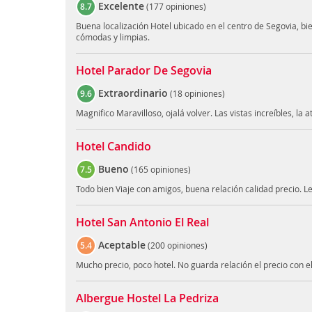
Excelente
8.7
(
177 opiniones
)
Buena localización Hotel ubicado en el centro de Segovia, b
cómodas y limpias.
Hotel Parador De Segovia
Extraordinario
9.6
(
18 opiniones
)
Magnifico Maravilloso, ojalá volver. Las vistas increíbles, la 
Hotel Candido
Bueno
7.5
(
165 opiniones
)
Todo bien Viaje con amigos, buena relación calidad precio. Le
Hotel San Antonio El Real
Aceptable
5.4
(
200 opiniones
)
Mucho precio, poco hotel. No guarda relación el precio con el 
Albergue Hostel La Pedriza