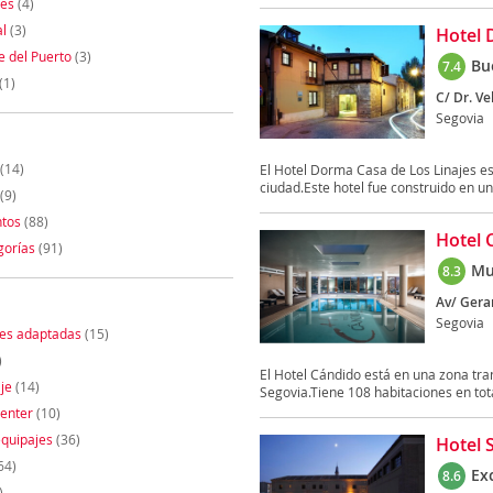
nes
(4)
l
(3)
Hotel 
 del Puerto
(3)
Bu
7.4
(1)
C/ Dr. Ve
Segovia
(14)
El Hotel Dorma Casa de Los Linajes es
ciudad.Este hotel fue construido en un.
(9)
tos
(88)
Hotel 
gorías
(91)
Mu
8.3
Av/ Gerar
Segovia
nes adaptadas
(15)
)
El Hotel Cándido está en una zona tra
je
(14)
Segovia.Tiene 108 habitaciones en total
enter
(10)
quipajes
(36)
Hotel 
64)
Ex
8.6
)