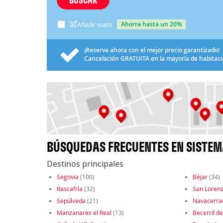
ahorra hasta un 20%
Añadir vuelo
¡Reserva ahora con el mejor precio garantizado!
Cancelación
GRATUITA
en la mayoría de habitac
BÚSQUEDAS FRECUENTES EN SISTEM
Destinos principales
Segovia
(100)
Béjar
(34)
Rascafría
(32)
San Lorenz
Sepúlveda
(21)
Navacerra
Manzanares el Real
(13)
Becerril de