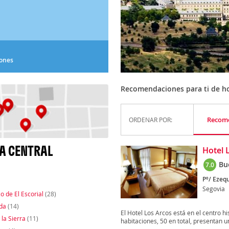
iones
Recomendaciones para ti de ho
Recom
ORDENAR POR:
A CENTRAL
Hotel 
Bu
7.0
Pº/ Ezequ
Segovia
o de El Escorial
(28)
da
(14)
El Hotel Los Arcos está en el centro hi
 la Sierra
(11)
habitaciones, 50 en total, presentan un