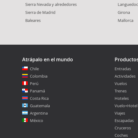
Sierra Nevada y alrededores
Languedoc
Sierra de Madrid
Girona
Baleares
Mallorca
Atrápalo en el mundo
Producto
Chile
Entradas
Colombia
Actividades
Perú
Vuelos
Panamá
Trenes
Costa Rica
Hoteles
Guatemala
Vuelo+Hotel
Argentina
Viajes
México
Escapadas
Cruceros
Coches