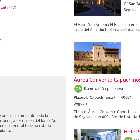
C/ San An
tuita
(17)
Segovia
El Hotel San Antonio El Real está en el
inicio del Acueducto Romano.Cada uno 
7)
Áurea Convento Capuchinos
Bueno
7.9
(10 opiniones)
Plazuela Capuchinos,s/n - 40001,
Segovia
El Hotel Áurea Convento Capuchinos b
uy buena. Lo mejor de todo la
de Segovia, con 400 años de historia. U
aciones, a excepción del baño. Aún
que en general todo ha estado
udarlo.
Hotel 