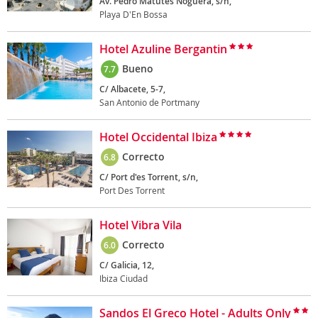
Av. Pedro Matutes Noguera, s/n,
Playa D'En Bossa
Hotel Azuline Bergantin
Bueno
7.7
C/ Albacete, 5-7,
San Antonio de Portmany
Hotel Occidental Ibiza
Correcto
6.8
C/ Port d'es Torrent, s/n,
Port Des Torrent
Hotel Vibra Vila
Correcto
6.0
C/ Galicia, 12,
Ibiza Ciudad
Sandos El Greco Hotel - Adults Only