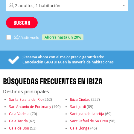
BUSCAR
ahorra hasta un 20%
Añadir vuelo
¡Reserva ahora con el mejor precio garantizado!
Cancelación
GRATUITA
en la mayoría de habitaciones
BÚSQUEDAS FRECUENTES EN IBIZA
Destinos principales
Santa Eulalia del Río
(262)
Ibiza Ciudad
(227)
San Antonio de Portmany
(190)
Sant Jordi
(89)
Cala Vadella
(70)
Sant Joan de Labritja
(69)
Cala Tarida
(62)
Sant Rafael de Sa Creu
(58)
Cala de Bou
(53)
Cala Llonga
(46)