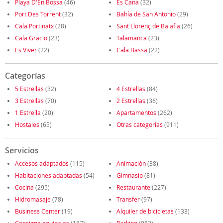
Playa D'En Bossa
(46)
Es Cana
(32)
Port Des Torrent
(32)
Bahía de San Antonio
(29)
Cala Portinatx
(28)
Sant Llorenç de Balafia
(26)
Cala Gracio
(23)
Talamanca
(23)
Es Viver
(22)
Cala Bassa
(22)
Categorías
5 Estrellas
(32)
4 Estrellas
(84)
3 Estrellas
(70)
2 Estrellas
(36)
1 Estrella
(20)
Apartamentos
(262)
Hostales
(65)
Otras categorías
(911)
Servicios
Accesos adaptados
(115)
Animación
(38)
Habitaciones adaptadas
(54)
Gimnasio
(81)
Cocina
(295)
Restaurante
(227)
Hidromasaje
(78)
Transfer
(97)
Business Center
(19)
Alquiler de bicicletas
(133)