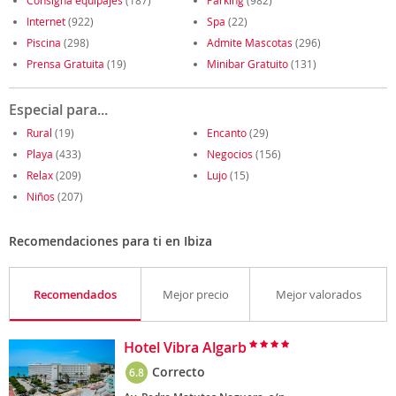
Consigna equipajes
(187)
Parking
(982)
Internet
(922)
Spa
(22)
Piscina
(298)
Admite Mascotas
(296)
Prensa Gratuita
(19)
Minibar Gratuito
(131)
Especial para...
Rural
(19)
Encanto
(29)
Playa
(433)
Negocios
(156)
Relax
(209)
Lujo
(15)
Niños
(207)
Recomendaciones para ti en Ibiza
Recomendados
Mejor precio
Mejor valorados
Hotel Vibra Algarb
Correcto
6.8