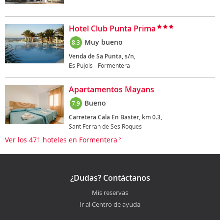
Hotel Club Punta Prima
Muy bueno
8.3
Venda de Sa Punta, s/n,
Es Pujols - Formentera
Apartamentos Mayans
Bueno
7.9
Carretera Cala En Baster, km 0.3,
Sant Ferran de Ses Roques
Ver los 471 hoteles en Formentera
¿Dudas? Contáctanos
Mis reservas
Ir al Centro de ayuda