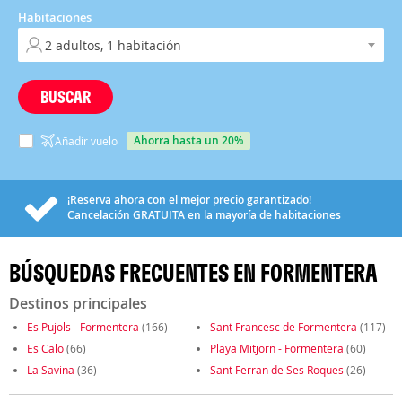
Habitaciones
BUSCAR
ahorra hasta un 20%
Añadir vuelo
¡Reserva ahora con el mejor precio garantizado!
Cancelación
GRATUITA
en la mayoría de habitaciones
BÚSQUEDAS FRECUENTES EN FORMENTERA
Destinos principales
Es Pujols - Formentera
(166)
Sant Francesc de Formentera
(117)
Es Calo
(66)
Playa Mitjorn - Formentera
(60)
La Savina
(36)
Sant Ferran de Ses Roques
(26)