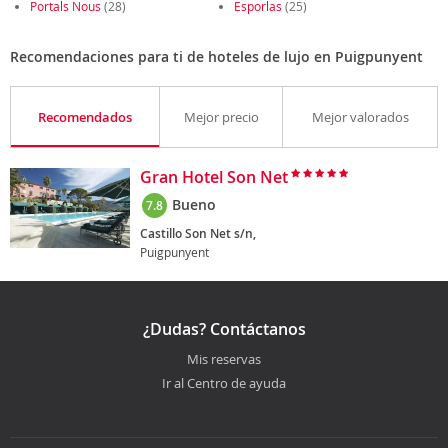
Portals Nous
(28)
Esporlas
(25)
Recomendaciones para ti de hoteles de lujo en Puigpunyent
Recomendados
Mejor precio
Mejor valorados
Gran Hotel Son Net
Bueno
7.8
Castillo Son Net s/n,
Puigpunyent
¿Dudas? Contáctanos
Mis reservas
Ir al Centro de ayuda