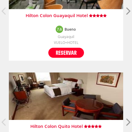
Hilton Colon Guayaquil Hotel
7.6
Bueno
Guayaquil
VUELO+HOTEL
RESERVAR
Hilton Colon Quito Hotel