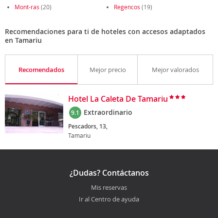
Mont-ras
(20)
Regencos
(19)
Recomendaciones para ti de hoteles con accesos adaptados
en Tamariu
Recomendados
Mejor precio
Mejor valorados
Hotel La Caleta De Tamariu
Extraordinario
9.1
Pescadors, 13,
Tamariu
¿Dudas? Contáctanos
Mis reservas
Ir al Centro de ayuda