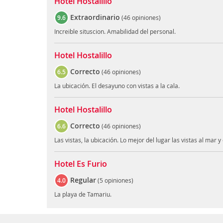
Hotel Hostalillo
Extraordinario
9.6
(
46 opiniones
)
Increible situscion. Amabilidad del personal.
Hotel Hostalillo
Correcto
6.5
(
46 opiniones
)
La ubicación. El desayuno con vistas a la cala.
Hotel Hostalillo
Correcto
6.6
(
46 opiniones
)
Las vistas, la ubicación. Lo mejor del lugar las vistas al mar 
Hotel Es Furio
Regular
4.0
(
5 opiniones
)
La playa de Tamariu.