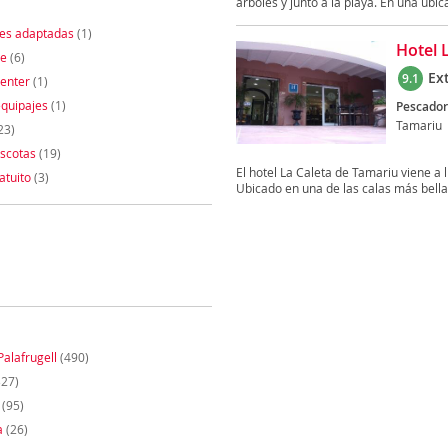
árboles y junto a la playa. En una ubica
nes adaptadas
(1)
Hotel 
te
(6)
Ex
9.1
enter
(1)
quipajes
(1)
Pescadors
Tamariu
23)
scotas
(19)
El hotel La Caleta de Tamariu viene a 
atuito
(3)
Ubicado en una de las calas más bellas
Palafrugell
(490)
27)
(95)
a
(26)