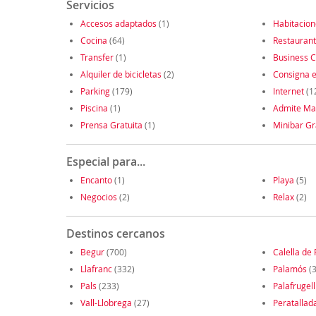
Servicios
Accesos adaptados
(1)
Habitacio
Cocina
(64)
Restauran
Transfer
(1)
Business C
Alquiler de bicicletas
(2)
Consigna e
Parking
(179)
Internet
(1
Piscina
(1)
Admite Ma
Prensa Gratuita
(1)
Minibar Gr
Especial para...
Encanto
(1)
Playa
(5)
Negocios
(2)
Relax
(2)
Destinos cercanos
Begur
(700)
Calella de 
Llafranc
(332)
Palamós
(3
Pals
(233)
Palafrugell
Vall-Llobrega
(27)
Peratallad