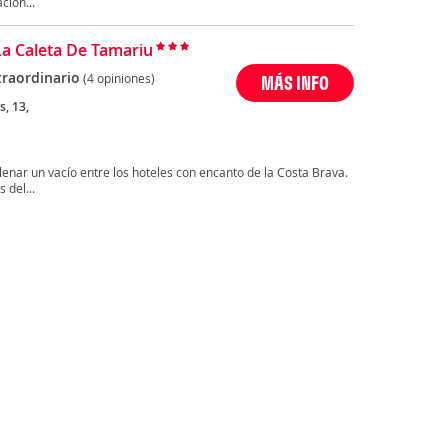
ción...
La Caleta De Tamariu
traordinario
(4 opiniones)
MÁS INFO
, 13,
llenar un vacío entre los hoteles con encanto de la Costa Brava.
 del...