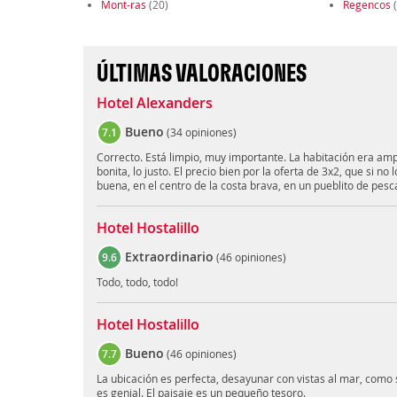
Mont-ras
(20)
Regencos
(
ÚLTIMAS VALORACIONES
Hotel Alexanders
Bueno
7.1
(
34 opiniones
)
Correcto. Está limpio, muy importante. La habitación era am
bonita, lo justo. El precio bien por la oferta de 3x2, que si no 
buena, en el centro de la costa brava, en un pueblito de pe
Hotel Hostalillo
Extraordinario
9.6
(
46 opiniones
)
Todo, todo, todo!
Hotel Hostalillo
Bueno
7.7
(
46 opiniones
)
La ubicación es perfecta, desayunar con vistas al mar, como 
es genial. El paisaje es un pequeño tesoro.