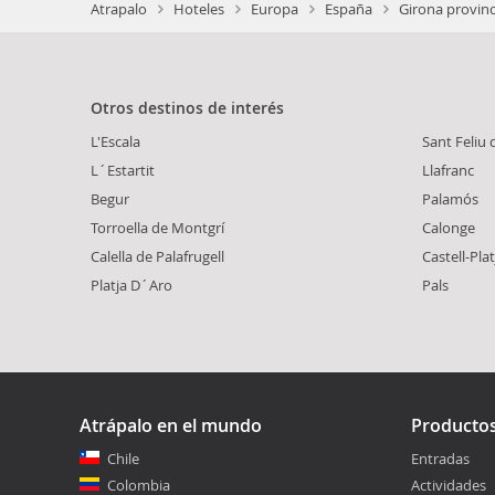
Atrapalo
Hoteles
Europa
España
Girona provinc
Otros destinos de interés
L'Escala
Sant Feliu 
L´Estartit
Llafranc
Begur
Palamós
Torroella de Montgrí
Calonge
Calella de Palafrugell
Castell-Plat
Platja D´Aro
Pals
Atrápalo en el mundo
Producto
Chile
Entradas
Colombia
Actividades