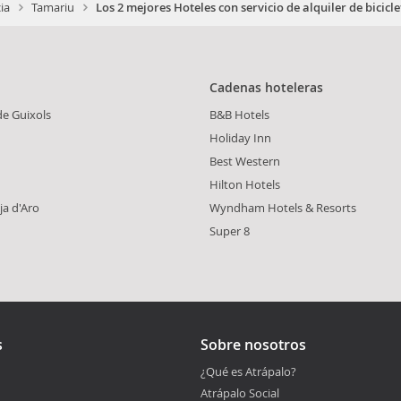
ia
Tamariu
Los 2 mejores Hoteles con servicio de alquiler de bicicl
Cadenas hoteleras
de Guixols
B&B Hotels
Holiday Inn
Best Western
Hilton Hotels
ja d'Aro
Wyndham Hotels & Resorts
Super 8
s
Sobre nosotros
¿Qué es Atrápalo?
Atrápalo Social