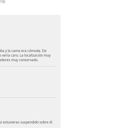
19)
plia y la cama era cómoda. De
lo vería caro. La localización muy
scadores muy conservado.
si estuvieras suspendido sobre él