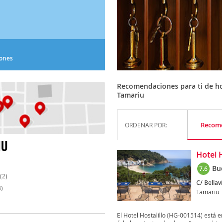
iones
Recomendaciones para ti de hot
Tamariu
Recom
ORDENAR POR:
IU
Hotel H
Bu
7.6
(2)
C/ Bellav
)
Tamariu
El Hotel Hostalillo (HG-001514) está 