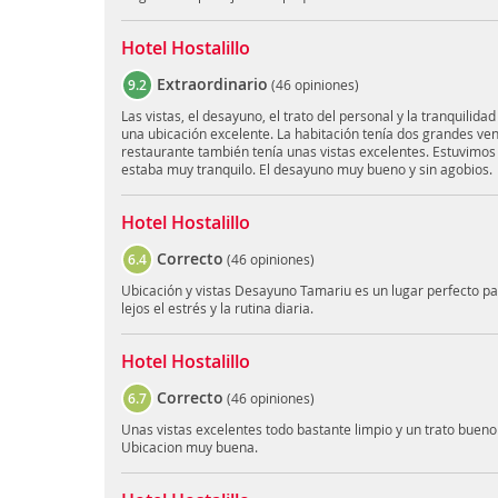
Hotel Hostalillo
Extraordinario
9.2
(
46 opiniones
)
Las vistas, el desayuno, el trato del personal y la tranquilidad 
una ubicación excelente. La habitación tenía dos grandes vent
restaurante también tenía unas vistas excelentes. Estuvimo
estaba muy tranquilo. El desayuno muy bueno y sin agobios.
Hotel Hostalillo
Correcto
6.4
(
46 opiniones
)
Ubicación y vistas Desayuno Tamariu es un lugar perfecto pa
lejos el estrés y la rutina diaria.
Hotel Hostalillo
Correcto
6.7
(
46 opiniones
)
Unas vistas excelentes todo bastante limpio y un trato bueno
Ubicacion muy buena.