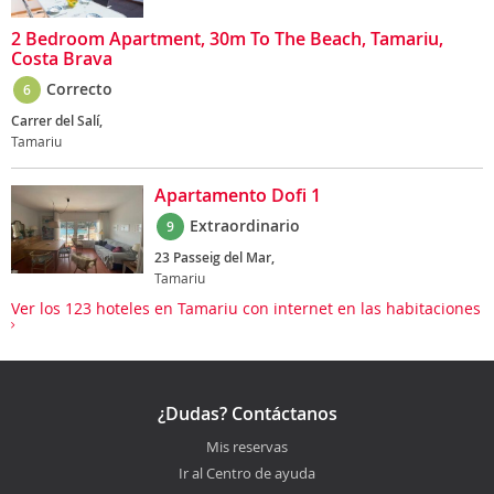
2 Bedroom Apartment, 30m To The Beach, Tamariu,
Costa Brava
Correcto
6
Carrer del Salí,
Tamariu
Apartamento Dofi 1
Extraordinario
9
23 Passeig del Mar,
Tamariu
Ver los 123 hoteles en Tamariu con internet en las habitaciones
¿Dudas? Contáctanos
Mis reservas
Ir al Centro de ayuda