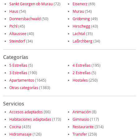
Sankt Georgen ob Murau
(72)
Eisenerz
(69)
Haus
(54)
Murau
(54)
Donnersbachwald
(50)
Gröbming
(49)
Pichl
(45)
Hirschegg
(43)
Altaussee
(40)
Lachtal
(35)
Steindorf
(34)
Laßrchberg
(34)
Categorías
5 Estrellas
(5)
4 Estrellas
(195)
3 Estrellas
(190)
2 Estrellas
(5)
Apartamentos
(1645)
Hostales
(250)
Otras categorías
(1383)
Servicios
Accesos adaptados
(66)
Animación
(8)
Habitaciones adaptadas
(173)
Gimnasio
(117)
Cocina
(435)
Restaurante
(314)
Hidromasaje
(126)
Transfer
(259)