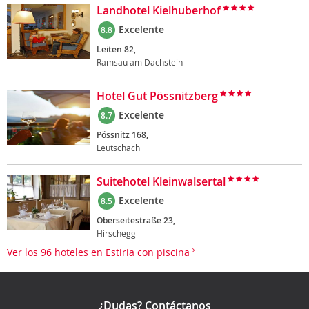
Landhotel Kielhuberhof
Excelente
8.8
Leiten 82,
Ramsau am Dachstein
Hotel Gut Pössnitzberg
Excelente
8.7
Pössnitz 168,
Leutschach
Suitehotel Kleinwalsertal
Excelente
8.5
Oberseitestraße 23,
Hirschegg
Ver los 96 hoteles en Estiria con piscina
¿Dudas? Contáctanos