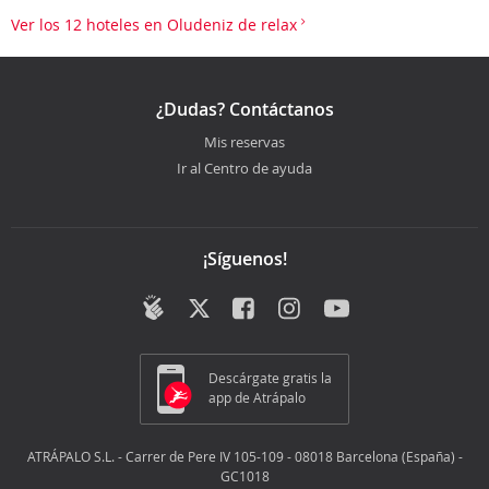
Ver los 12 hoteles en Oludeniz de relax
¿Dudas? Contáctanos
Mis reservas
Ir al Centro de ayuda
¡Síguenos!
Descárgate gratis la
app de Atrápalo
ATRÁPALO S.L. - Carrer de Pere IV 105-109 - 08018 Barcelona (España) -
GC1018