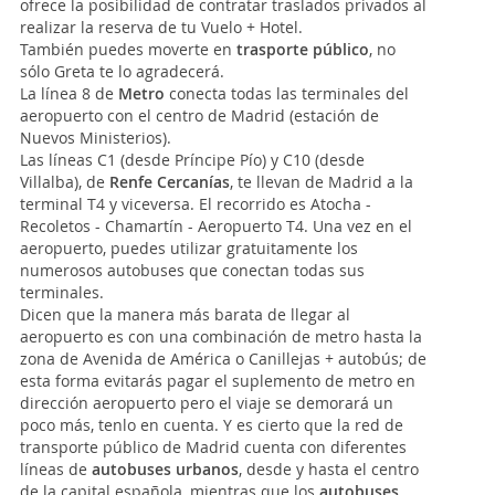
ofrece la posibilidad de contratar traslados privados al
realizar la reserva de tu Vuelo + Hotel.
También puedes moverte en
trasporte público
, no
sólo Greta te lo agradecerá.
La línea 8 de
Metro
conecta todas las terminales del
aeropuerto con el centro de Madrid (estación de
Nuevos Ministerios).
Las líneas C1 (desde Príncipe Pío) y C10 (desde
Villalba), de
Renfe Cercanías
, te llevan de Madrid a la
terminal T4 y viceversa. El recorrido es Atocha -
Recoletos - Chamartín - Aeropuerto T4. Una vez en el
aeropuerto, puedes utilizar gratuitamente los
numerosos autobuses que conectan todas sus
terminales.
Dicen que la manera más barata de llegar al
aeropuerto es con una combinación de metro hasta la
zona de Avenida de América o Canillejas + autobús; de
esta forma evitarás pagar el suplemento de metro en
dirección aeropuerto pero el viaje se demorará un
poco más, tenlo en cuenta. Y es cierto que la red de
transporte público de Madrid cuenta con diferentes
líneas de
autobuses urbanos
, desde y hasta el centro
de la capital española, mientras que los
autobuses