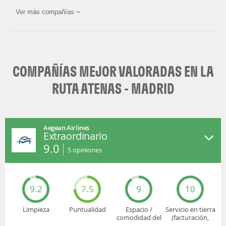
Ver más compañías
SKY express
Iberia
Air Serbia
KLM
COMPAÑÍAS MEJOR VALORADAS EN LA
LOT Polish
Swiss
Airlines
RUTA ATENAS - MADRID
Pegasus
SN Brussels
Aegean Airlines
Extraordinario
Air Europa
9.0
5
opiniones
9.2
7.5
9
10
Limpieza
Puntualidad
Espacio /
Servicio en tierra
comodidad del
(facturación,
asiento
embarque...)