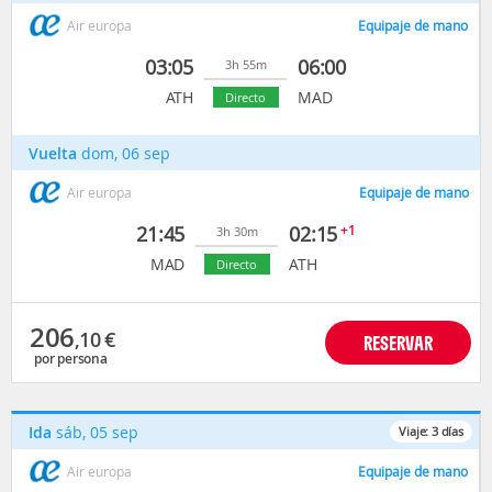
Air europa
Equipaje de mano
03:05
06:00
3h 55m
ATH
MAD
Directo
Vuelta
dom, 06 sep
Air europa
Equipaje de mano
21:45
02:15
+1
3h 30m
MAD
ATH
Directo
206
,10
€
RESERVAR
por persona
Ida
sáb, 05 sep
Viaje:
3
días
Air europa
Equipaje de mano