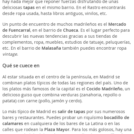
hay nada mejor que reponer fuerzas disfrutando de unas
deliciosas
tapas
en el mismo barrio. En el Rastro encontrarás
desde ropa usada, hasta libros antiguos, vinilos, etc.
Un punto de encuentro de muchos madrileños es el
Mercado
de Fuencarral
, en el barrio de
Chueca
. Es el lugar perfecto para
descubrir las nuevas tendencias gracias a sus tiendas de
complementos, ropa, muebles, estudios de tatuaje, peluquerías,
etc. En el barrio de
Malasaña
también puedes encontrar ropa
vintage
.
Qué se cuece en
Al estar situada en el centro de la península, en Madrid se
combinan platos típicos de todas las regiones del país. Uno de
los platos más famosos de la capital es el
Cocido Madrileño
, un
delicioso guiso que combina verduras (zanahoria, repollo o
patata) con carne (pollo, jamón y cerdo).
Lo más típico de Madrid es
salir de tapas
por sus numerosos
bares y restaurantes. Puedes probar un riquísimo
bocadillo de
calamares
en cualquiera de los bares de La Latina o en las
calles que rodean la
Plaza Mayor
. Para los más golosos, hay una