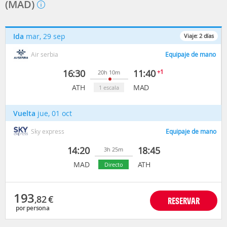
(MAD)
Ida
mar, 29 sep
Viaje:
2
días
Air serbia
Equipaje de mano
16:30
11:40
+1
20h 10m
ATH
MAD
1 escala
Vuelta
jue, 01 oct
Sky express
Equipaje de mano
14:20
18:45
3h 25m
MAD
ATH
Directo
193
,82
€
RESERVAR
por persona