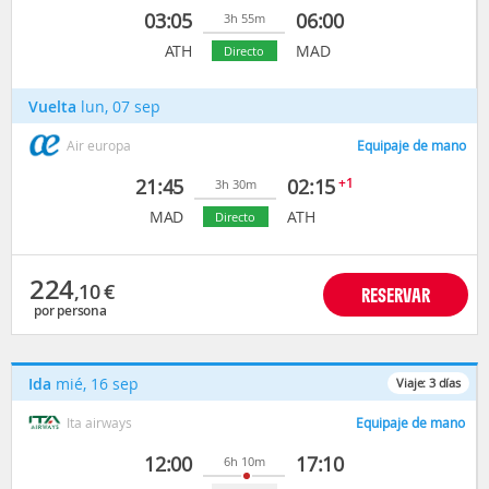
03:05
06:00
3h 55m
ATH
MAD
Directo
Vuelta
lun, 07 sep
Air europa
Equipaje de mano
21:45
02:15
+1
3h 30m
MAD
ATH
Directo
224
,10
€
RESERVAR
por persona
Ida
mié, 16 sep
Viaje:
3
días
Ita airways
Equipaje de mano
12:00
17:10
6h 10m