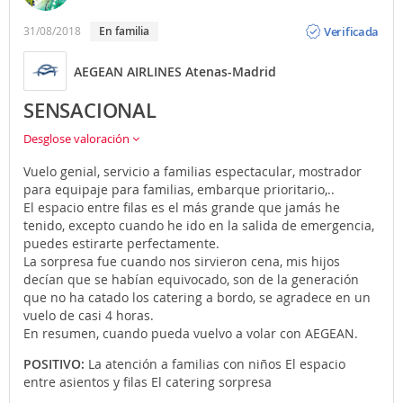
imaginarios de lo que significa el centro de la ciudad.
Opinión
Por eso es conveniente que, antes de subirte al
Verificada
31/08/2018
en familia
vehículo, preguntes al conductor si tu destino está
dentro de esos límites no escritos. Existe una tarifa fija
AEGEAN AIRLINES Atenas-Madrid
para los viajes desde o hacia el aeropuerto cuyo
importe varía en función de la hora a la que tomes el
SENSACIONAL
taxi. La duración del viaje puede durar entre 25 y 45
minutos, en función del tráfico y del trayecto a realizar.
Desglose valoración
Es una manera cómoda de llegar al centro pero es el
Vuelo genial, servicio a familias espectacular, mostrador
medio más caro, sobre todo si viajas solo o en pareja.
para equipaje para familias, embarque prioritario,..
-
Traslado privado:
el chófer te estará esperando
El espacio entre filas es el más grande que jamás he
cuando aterrices en el aeropuerto y te llevará a tu
tenido, excepto cuando he ido en la salida de emergencia,
alojamiento. Puedes reservarlo con
puedes estirarte perfectamente.
antelación. Recuerda que Atrápalo te ofrece la
La sorpresa fue cuando nos sirvieron cena, mis hijos
posibilidad de contratar traslados privados al realizar
decían que se habían equivocado, son de la generación
la reserva de tu Vuelo + Hotel.
que no ha catado los catering a bordo, se agradece en un
-
Coche alquiler:
Además, también tienes la opción de
vuelo de casi 4 horas.
ir en
coche de alquiler
o propio (en ese caso infórmate
En resumen, cuando pueda vuelvo a volar con AEGEAN.
sobre los aparcamientos de las diferentes terminales)
y podrás planificar tus rutas cómodamente.
POSITIVO:
La atención a familias con niños El espacio
entre asientos y filas El catering sorpresa