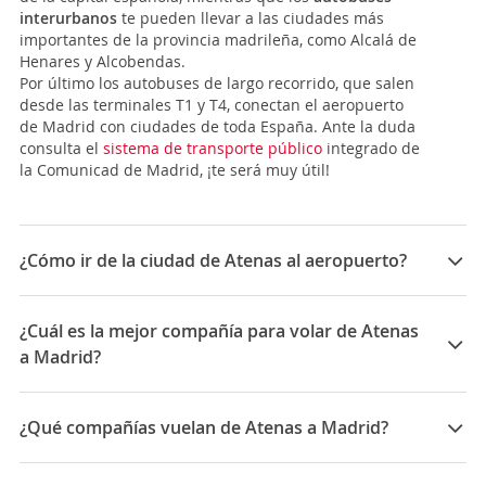
interurbanos
te pueden llevar a las ciudades más
importantes de la provincia madrileña, como Alcalá de
Henares y Alcobendas.
Por último los autobuses de largo recorrido, que salen
desde las terminales T1 y T4, conectan el aeropuerto
de Madrid con ciudades de toda España. Ante la duda
consulta el
sistema de transporte público
integrado de
la Comunicad de Madrid, ¡te será muy útil!
¿Cómo ir de la ciudad de Atenas al aeropuerto?
El
Aeropuerto Internacional de Atenas - Eleftherios
Venizelos
está entre los pueblos de Markopoulo,
¿Cuál es la mejor compañía para volar de Atenas
Koropi, Spata y Loutsa, a unos 20 Km al Este del centro
a Madrid?
de Atenas. Empezó a funcionar en marzo de 2001 y
cuenta con 2 terminales, la Terminal Principal y la
Las mejores compañías para viajar entre Atenas y
Terminal Satélite, a la que se accede por un túnel
Madrid son: Aegean Airlines, Iberia
¿Qué compañías vuelan de Atenas a Madrid?
desde la terminal principal. Aquí te dejamos las
opciones que tienes para ir al centro de Atenas.
Las compañías que vuelan de Atenas a Madrid son:
-
Metro:
es la forma más rápida y cómoda para ir al