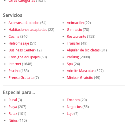
Otras categorías
(1051)
Servicios
Accesos adaptados
(64)
Animación
(22)
Habitaciones adaptadas
(22)
Gimnasio
(78)
Cocina
(340)
Restaurante
(158)
Hidromasaje
(51)
Transfer
(49)
Business Center
(12)
Alquiler de bicicletas
(81)
Consigna equipajes
(50)
Parking
(2098)
Internet
(1648)
Spa
(24)
Piscina
(183)
Admite Mascotas
(527)
Prensa Gratuita
(7)
Minibar Gratuito
(49)
Especial para...
Rural
(3)
Encanto
(20)
Playa
(207)
Negocios
(55)
Relax
(101)
Lujo
(7)
Niños
(115)