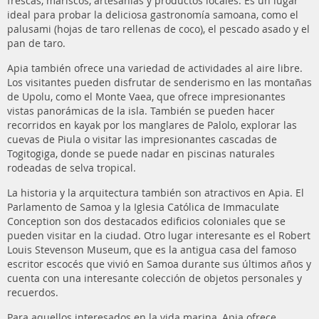
frescas, mariscos, artesanías y productos locales. Es un lugar
ideal para probar la deliciosa gastronomía samoana, como el
palusami (hojas de taro rellenas de coco), el pescado asado y el
pan de taro.
Apia también ofrece una variedad de actividades al aire libre.
Los visitantes pueden disfrutar de senderismo en las montañas
de Upolu, como el Monte Vaea, que ofrece impresionantes
vistas panorámicas de la isla. También se pueden hacer
recorridos en kayak por los manglares de Palolo, explorar las
cuevas de Piula o visitar las impresionantes cascadas de
Togitogiga, donde se puede nadar en piscinas naturales
rodeadas de selva tropical.
La historia y la arquitectura también son atractivos en Apia. El
Parlamento de Samoa y la Iglesia Católica de Immaculate
Conception son dos destacados edificios coloniales que se
pueden visitar en la ciudad. Otro lugar interesante es el Robert
Louis Stevenson Museum, que es la antigua casa del famoso
escritor escocés que vivió en Samoa durante sus últimos años y
cuenta con una interesante colección de objetos personales y
recuerdos.
Para aquellos interesados en la vida marina, Apia ofrece