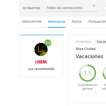
FILTRAR POR:
Filtrar por:
Relevancia
Fecha
Puntuació
ORDENAR POR:
07/08/2026
con a
8.3
Ibiza Ciudad
Vacaciones
LORENA
¡Lo recomienda!
7.5
Tu puntuación
V
general
so