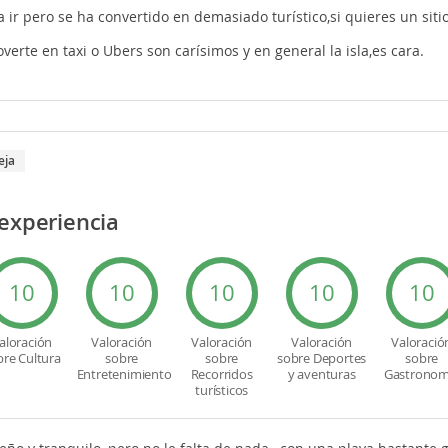
a ir pero se ha convertido en demasiado turístico,si quieres un siti
verte en taxi o Ubers son carísimos y en general la isla,es cara.
eja
 experiencia
10
10
10
10
10
aloración
Valoración
Valoración
Valoración
Valoració
bre Cultura
sobre
sobre
sobre Deportes
sobre
Entretenimiento
Recorridos
y aventuras
Gastronom
turísticos