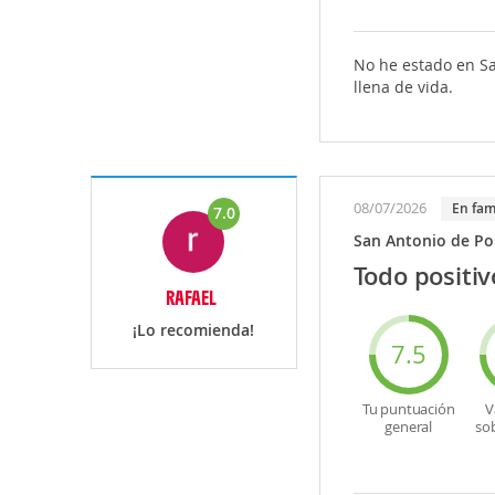
No he estado en Sa
llena de vida.
08/07/2026
en fam
7.0
San Antonio de P
Todo positiv
RAFAEL
¡Lo recomienda!
7.5
Tu puntuación
V
general
so