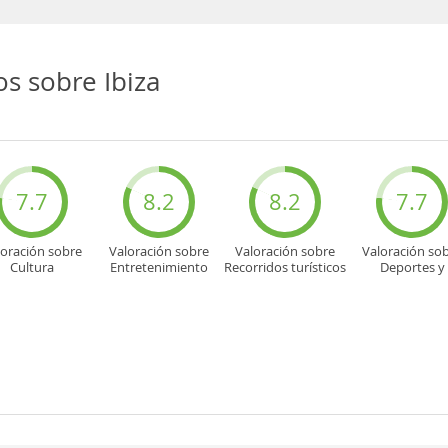
s sobre Ibiza
7.7
8.2
8.2
7.7
loración sobre
Valoración sobre
Valoración sobre
Valoración so
Cultura
Entretenimiento
Recorridos turísticos
Deportes y
aventuras