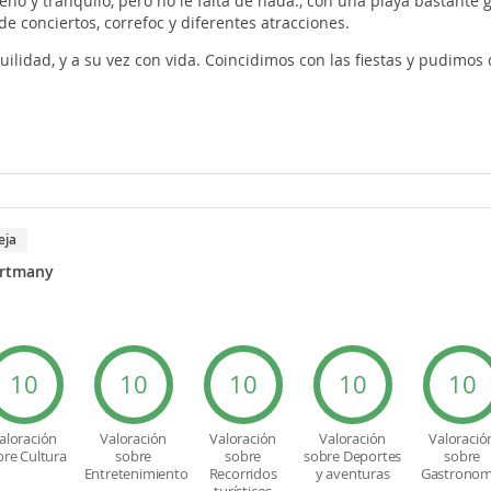
o y tranquilo, pero no le falta de nada., con una playa bastante g
e conciertos, correfoc y diferentes atracciones.
uilidad, y a su vez con vida. Coincidimos con las fiestas y pudimos 
eja
ortmany
10
10
10
10
10
aloración
Valoración
Valoración
Valoración
Valoració
bre Cultura
sobre
sobre
sobre Deportes
sobre
Entretenimiento
Recorridos
y aventuras
Gastronom