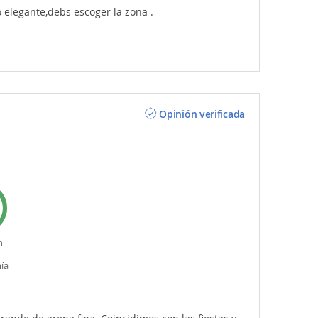
o elegante,debs escoger la zona .
Opinión verificada
n
ía