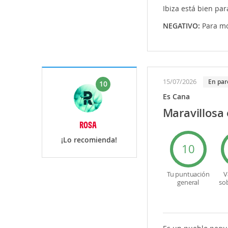
Ibiza está bien par
NEGATIVO:
Para mo
15/07/2026
en par
10
Es Cana
Maravillosa
ROSA
¡Lo recomienda!
10
Tu puntuación
V
general
so