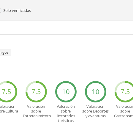
Solo verificadas
n
migos
7.5
7.5
10
10
7.5
aloración
Valoración
Valoración
Valoración
Valoració
bre Cultura
sobre
sobre
sobre Deportes
sobre
Entretenimiento
Recorridos
y aventuras
Gastronom
turísticos