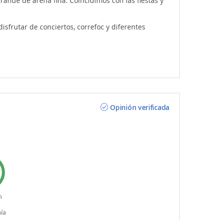
rande de arena fina. Coincidimos con las fiestas y
disfrutar de conciertos, correfoc y diferentes
Opinión verificada
n
ía