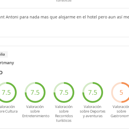
turísticos
nt Antoni para nada mas que alojarme en el hotel pero aun así m
ilia
ortmany
o
7.5
7.5
7.5
7.5
5
aloración
Valoración
Valoración
Valoración
Valoració
bre Cultura
sobre
sobre
sobre Deportes
sobre
Entretenimiento
Recorridos
y aventuras
Gastronom
turísticos