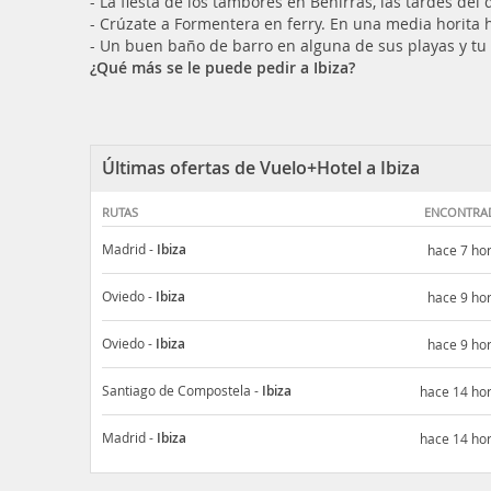
- La fiesta de los tambores en Benirràs, las tardes de
- Crúzate a Formentera en ferry. En una media horita ha
- Un buen baño de barro en alguna de sus playas y tu p
¿Qué más se le puede pedir a Ibiza?
Últimas ofertas de Vuelo+Hotel a Ibiza
RUTAS
ENCONTRA
Madrid
-
Ibiza
hace 7 ho
Oviedo
-
Ibiza
hace 9 ho
Oviedo
-
Ibiza
hace 9 ho
Santiago de Compostela
-
Ibiza
hace 14 ho
Madrid
-
Ibiza
hace 14 ho