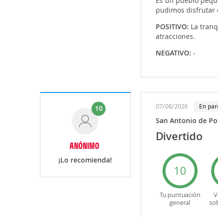
Es un pueblo pequeñ
pudimos disfrutar d
POSITIVO:
La tranq
atracciones.
NEGATIVO:
-
07/08/2026
en par
10
San Antonio de P
Divertido
ANÓNIMO
¡Lo recomienda!
10
Tu puntuación
V
general
so