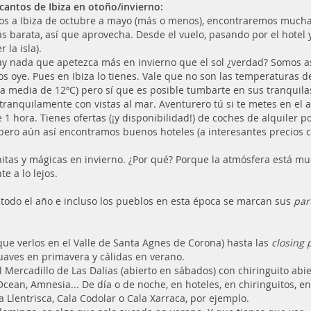
cantos de Ibiza en otoño/invierno:
os a Ibiza de octubre a mayo (más o menos), encontraremos mucha
ás barata, así que aprovecha. Desde el vuelo, pasando por el hotel 
r la isla).
ay nada que apetezca más en invierno que el sol ¿verdad? Somos a
s oye. Pues en Ibiza lo tienes. Vale que no son las temperaturas d
a media de 12ºC) pero sí que es posible tumbarte en sus tranquilas
 tranquilamente con vistas al mar. Aventurero tú si te metes en el a
 1 hora. Tienes ofertas (¡y disponibilidad!) de coches de alquiler p
pero aún así encontramos buenos hoteles (a interesantes precios co
itas y mágicas en invierno. ¿Por qué? Porque la atmósfera está mu
e a lo lejos.
o todo el año e incluso los pueblos en esta época se marcan sus
par
que verlos en el Valle de Santa Agnes de Corona) hasta las
closing 
aves en primavera y cálidas en verano.
 Mercadillo de Las Dalias (abierto en sábados) con chiringuito abie
Ocean, Amnesia... De día o de noche, en hoteles, en chiringuitos, en 
 Llentrisca, Cala Codolar o Cala Xarraca, por ejemplo.