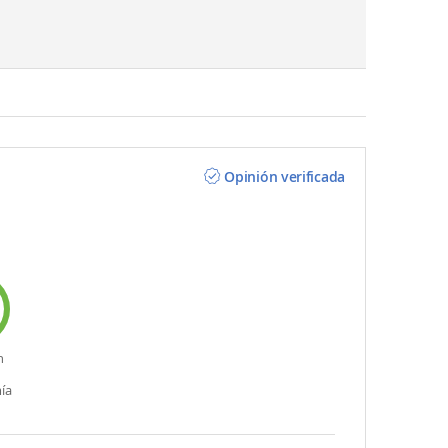
Opinión verificada
n
ía