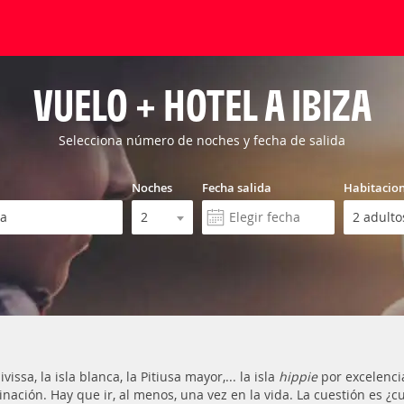
VUELO + HOTEL A IBIZA
Selecciona número de noches y fecha de salida
Noches
Fecha salida
Habitacio
Eivissa, la isla blanca, la Pitiusa mayor,... la isla
hippie
por excelencia
inación. Hay que ir, al menos, una vez en la vida. La cuestión es ¿