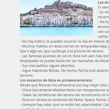
Los en
Si vam
- Es m
recorre
- No h
tenemo
con un
cañita
- No hay tráfico, te puedes recorrer la isla en menos de
- Muchos hoteles en Ibiza cierran en temporada baja, 
Spa o algo así, que sustituya a la piscina de verano.
- Las famosas puestas de sol en Ibiza son aún más bon
despejados se puede hasta ver las montañas de Alicant
- Sus mercadillos siguen abiertos.
- Sigue habiendo fiestas. De hecho, Pachá está abiert
turismo.
Los encantos de Ibiza en primavera/verano:
Desde que florecen los almendros (no hay mejor sitio 
- Clima típicamente Mediterráneo con temperaturas su
- Todas las tendencias del verano las encontrarás en el
- Ibiza en verano es sinónimo de fiesta: Space, Pachá, 
- Siempre hay calas que no están tan abarrotadas: Cala