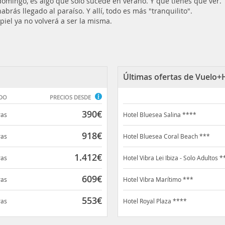
l domingo, es algo que solo sucede en verano. Y que tienes que ver.
brás llegado al paraíso. Y allí, todo es más "tranquilito".
iel ya no volverá a ser la misma.
Últimas ofertas de Vuelo+H
DO
PRECIOS DESDE
390
€
ras
Hotel Bluesea Salina ****
918
€
ras
Hotel Bluesea Coral Beach ***
1.412
€
ras
Hotel Vibra Lei Ibiza - Solo Adultos *
609
€
ras
Hotel Vibra Marítimo ***
553
€
ras
Hotel Royal Plaza ****