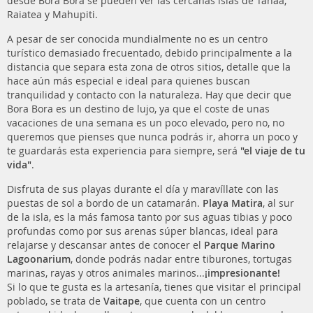
desde Bora Bora se pueden ver las cercanas islas de Tahaa,
Raiatea y Mahupiti.
A pesar de ser conocida mundialmente no es un centro
turístico demasiado frecuentado, debido principalmente a la
distancia que separa esta zona de otros sitios, detalle que la
hace aún más especial e ideal para quienes buscan
tranquilidad y contacto con la naturaleza. Hay que decir que
Bora Bora es un destino de lujo, ya que el coste de unas
vacaciones de una semana es un poco elevado, pero no, no
queremos que pienses que nunca podrás ir, ahorra un poco y
te guardarás esta experiencia para siempre, será
"el viaje de tu
vida"
.
Disfruta de sus playas durante el día y maravíllate con las
puestas de sol a bordo de un catamarán.
Playa Matira
, al sur
de la isla, es la más famosa tanto por sus aguas tibias y poco
profundas como por sus arenas súper blancas, ideal para
relajarse y descansar antes de conocer el
Parque Marino
Lagoonarium
, donde podrás nadar entre tiburones, tortugas
marinas, rayas y otros animales marinos...
¡impresionante!
Si lo que te gusta es la artesanía, tienes que visitar el principal
poblado, se trata de
Vaitape
, que cuenta con un centro