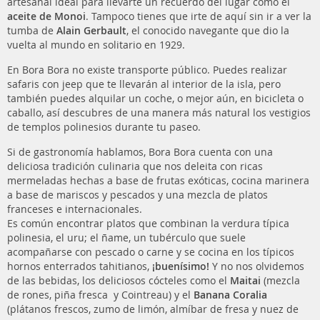
artesanal ideal para llevarte un recuerdo del lugar como el
aceite de Monoi
. Tampoco tienes que irte de aquí sin ir a ver la
tumba de
Alain Gerbault
, el conocido navegante que dio la
vuelta al mundo en solitario en 1929.
En Bora Bora no existe transporte público. Puedes realizar
safaris con jeep que te llevarán al interior de la isla, pero
también puedes alquilar un coche, o mejor aún, en bicicleta o
caballo, así descubres de una manera más natural los vestigios
de templos polinesios durante tu paseo.
Si de gastronomía hablamos, Bora Bora cuenta con una
deliciosa tradición culinaria que nos deleita con ricas
mermeladas hechas a base de frutas exóticas, cocina marinera
a base de mariscos y pescados y una mezcla de platos
franceses e internacionales.
Es común encontrar platos que combinan la verdura típica
polinesia, el uru; el ñame, un tubérculo que suele
acompañarse con pescado o carne y se cocina en los típicos
hornos enterrados tahitianos,
¡buenísimo!
Y no nos olvidemos
de las bebidas, los deliciosos cócteles como el
Maitai
(mezcla
de rones, piña fresca y Cointreau) y el
Banana Coralia
(plátanos frescos, zumo de limón, almíbar de fresa y nuez de