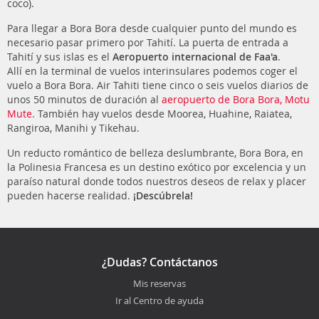
coco).
Para llegar a Bora Bora desde cualquier punto del mundo es
necesario pasar primero por Tahití. La puerta de entrada a
Tahití y sus islas es el
Aeropuerto internacional de Faa'a
.
Allí en la terminal de vuelos interinsulares podemos coger el
vuelo a Bora Bora. Air Tahiti tiene cinco o seis vuelos diarios de
unos 50 minutos de duración al
aeropuerto de Bora Bora, Motu
Mute
. También hay vuelos desde Moorea, Huahine, Raiatea,
Rangiroa, Manihi y Tikehau.
Un reducto romántico de belleza deslumbrante, Bora Bora, en
la Polinesia Francesa es un destino exótico por excelencia y un
paraíso natural donde todos nuestros deseos de relax y placer
pueden hacerse realidad.
¡Descúbrela!
¿Dudas? Contáctanos
Mis reservas
Ir al Centro de ayuda