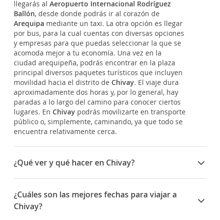
llegarás al
Aeropuerto Internacional Rodríguez
Ballón
, desde donde podrás ir al corazón de
Arequipa
mediante un taxi. La otra opción es llegar
por bus, para la cual cuentas con diversas opciones
y empresas para que puedas seleccionar la que se
acomoda mejor a tu economía. Una vez en la
ciudad arequipeña, podrás encontrar en la plaza
principal diversos paquetes turísticos que incluyen
movilidad hacia el distrito de
Chivay
. El viaje dura
aproximadamente dos horas y, por lo general, hay
paradas a lo largo del camino para conocer ciertos
lugares. En
Chivay
podrás movilizarte en transporte
público o, simplemente, caminando, ya que todo se
encuentra relativamente cerca.
¿Qué ver y qué hacer en Chivay?
En
Chivay
tendrás la oportunidad de conocer
distintos y hermosos paisajes naturales que te
¿Cuáles son las mejores fechas para viajar a
sorprenderán en tu recorrido. Aquí te indicaremos
Chivay?
cuáles son los principales lugares que debes visitar
para que no se te escape ningún lugar. Para