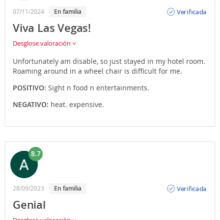
Opinión
Verificada
07/11/2024
en familia
Viva Las Vegas!
Desglose valoración
Unfortunately am disable, so just stayed in my hotel room.
Roaming around in a wheel chair is difficult for me.
POSITIVO:
Sight n food n entertainments.
NEGATIVO:
heat. expensive.
8.7
Opinión
Verificada
28/09/2023
en familia
Genial