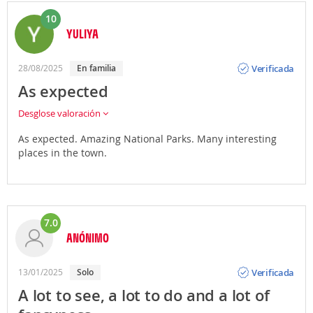
10
YULIYA
Opinión
Verificada
28/08/2025
en familia
As expected
Desglose valoración
As expected. Amazing National Parks. Many interesting
places in the town.
7.0
ANÓNIMO
Opinión
Verificada
13/01/2025
solo
A lot to see, a lot to do and a lot of