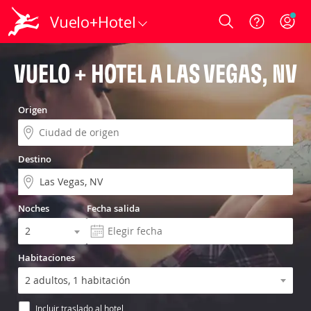
Vuelo+Hotel
Login
VUELO + HOTEL A LAS VEGAS, NV
Origen
Destino
Noches
Fecha salida
Habitaciones
Incluir traslado al hotel