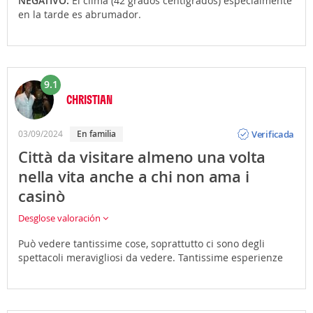
NEGATIVO:
El clima (42 grados centígrados) especialmente
en la tarde es abrumador.
9.1
CHRISTIAN
Opinión
Verificada
03/09/2024
en familia
Città da visitare almeno una volta
nella vita anche a chi non ama i
casinò
Desglose valoración
Può vedere tantissime cose, soprattutto ci sono degli
spettacoli meravigliosi da vedere. Tantissime esperienze