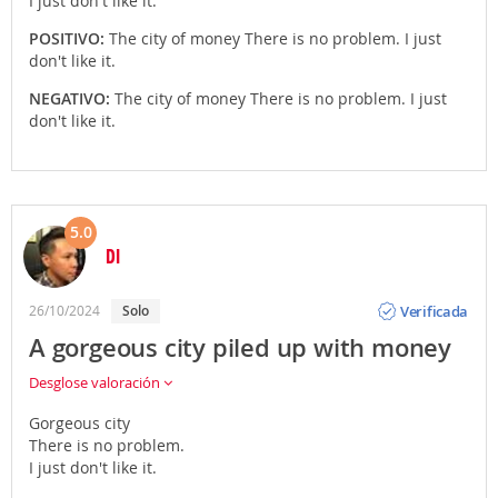
I just don't like it.
POSITIVO:
The city of money There is no problem. I just
don't like it.
NEGATIVO:
The city of money There is no problem. I just
don't like it.
5.0
DI
Opinión
Verificada
26/10/2024
solo
A gorgeous city piled up with money
Desglose valoración
Gorgeous city
There is no problem.
I just don't like it.