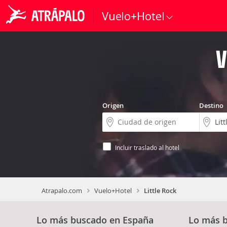
Vuelo+Hotel
V
Origen
Destino
Incluir traslado al hotel
Atrapalo.com
Vuelo+Hotel
Little Rock
Lo más buscado en España
Lo más 