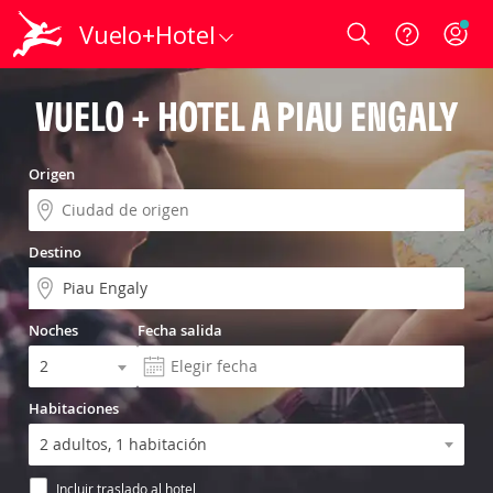
Vuelo+Hotel
Login
VUELO + HOTEL A PIAU ENGALY
Origen
Destino
Noches
Fecha salida
Habitaciones
Incluir traslado al hotel