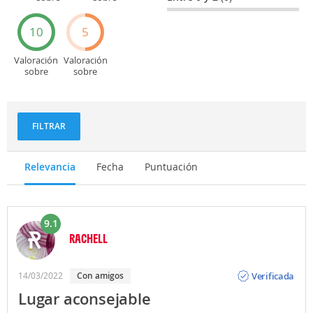
Entretenimiento
Recorridos
turísticos
10
5
Valoración
Valoración
sobre
sobre
Deportes
Gastronomía
y
aventuras
FILTRAR
Relevancia
Fecha
Puntuación
9.1
RACHELL
Opinión
Verificada
14/03/2022
con amigos
Lugar aconsejable