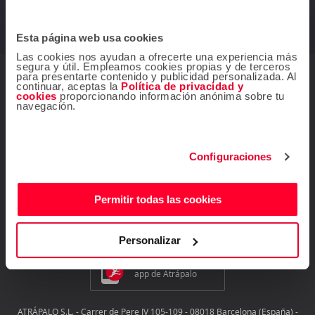
Esta página web usa cookies
Las cookies nos ayudan a ofrecerte una experiencia más
segura y útil. Empleamos cookies propias y de terceros
para presentarte contenido y publicidad personalizada. Al
continuar, aceptas la
Política de privacidad y
¿Dudas? Contáctanos
cookies
proporcionando información anónima sobre tu
navegación.
Mis reservas
Ir al Centro de ayuda
Configuraciones
¡Síguenos!
Permitir todas las cookies
Personalizar
Descárgate gratis la
app de Atrápalo
ATRÁPALO S.L. - Carrer de Pere IV 105-109 - 08018 Barcelona (España) -