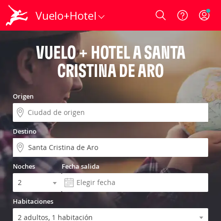
Vuelo+Hotel
Login
VUELO + HOTEL A SANTA
CRISTINA DE ARO
Origen
Destino
Noches
Fecha salida
Habitaciones