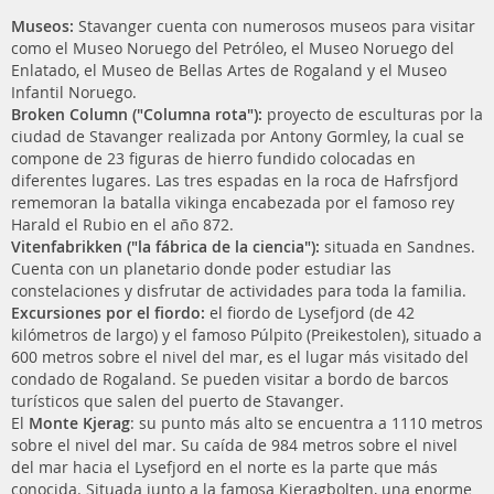
Museos:
Stavanger cuenta con numerosos museos para visitar
como el Museo Noruego del Petróleo, el Museo Noruego del
Enlatado, el Museo de Bellas Artes de Rogaland y el Museo
Infantil Noruego.
Broken Column ("Columna rota"):
proyecto de esculturas por la
ciudad de Stavanger realizada por Antony Gormley, la cual se
compone de 23 figuras de hierro fundido colocadas en
diferentes lugares. Las tres espadas en la roca de Hafrsfjord
rememoran la batalla vikinga encabezada por el famoso rey
Harald el Rubio en el año 872.
Vitenfabrikken ("la fábrica de la ciencia"):
situada en Sandnes.
Cuenta con un planetario donde poder estudiar las
constelaciones y disfrutar de actividades para toda la familia.
Excursiones por el fiordo:
el fiordo de Lysefjord (de 42
kilómetros de largo) y el famoso Púlpito (Preikestolen), situado a
600 metros sobre el nivel del mar, es el lugar más visitado del
condado de Rogaland. Se pueden visitar a bordo de barcos
turísticos que salen del puerto de Stavanger.
El
Monte Kjerag
: su punto más alto se encuentra a 1110 metros
sobre el nivel del mar. Su caída de 984 metros sobre el nivel
del mar hacia el Lysefjord en el norte es la parte que más
conocida. Situada junto a la famosa Kjeragbolten, una enorme